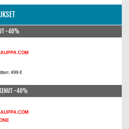
UKSET
NUT -40%
KAUPPA.COM
itten: 499 €
SKENUT -40%
KAUPPA.COM
KONE