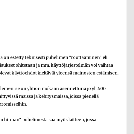
sa on estetty teknisesti puhelimen "roottaaminen" eli
aukset ohitetaan ja mm. käyttöjärjestelmän voi vaihtaa
evat käyttöehdot kieltävät yleensä mainosten estämisen.
einen: se on yhtiön mukaan asennettuna jo yli 400
tyvissä maissa ja kehitysmaissa, joissa pienellä
promisseihin.
n hinnan" puhelimesta saa myös laitteen, jossa