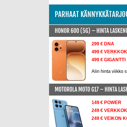
PARHAAT KÄNNYKKÄTARJO
HONOR 600 (5G) –
HINTA LASKE
299 € DNA
499 € VERKKO
499 € GIGANTTI
Alin hinta viikko s
MOTOROLA MOTO G17 –
HINTA LA
149 € POWER
249 € VERKKO
249 € VEIKON 