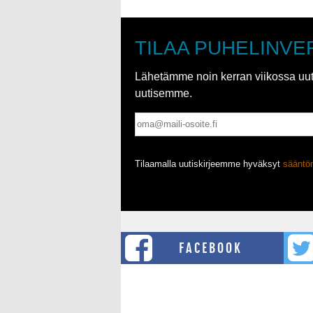
TILAA PUHELINVE
Lähetämme noin kerran viikossa uutis
uutisemme.
Tilaamalla uutiskirjeemme hyväksyt
säänt
FACEBOOK