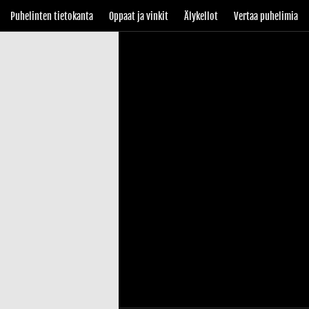
Puhelinten tietokanta
Oppaat ja vinkit
Älykellot
Vertaa puhelimia