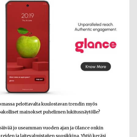
omassa pelottavalta kuulostavan trendin myös
 pakolliset mainokset puhelimen lukitusnäytölle?
ipäivää jo useamman vuoden ajan ja Glance onkin
reiden ja laitevalmistajien suosikkina. Yhtiö keräsi