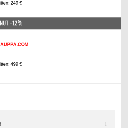
itten: 249 €
ENUT -12%
KAUPPA.COM
itten: 499 €
3
1