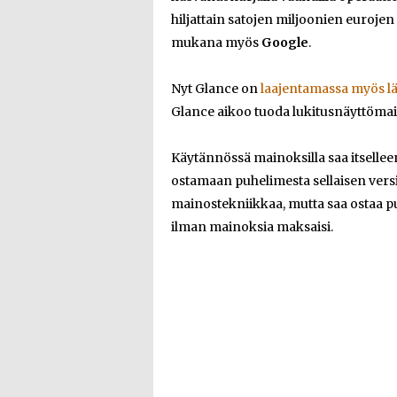
hiljattain satojen miljoonien euroje
mukana myös
Google
.
Nyt Glance on
laajentamassa myös l
Glance aikoo tuoda lukitusnäyttömai
Käytännössä mainoksilla saa itsellee
ostamaan puhelimesta sellaisen ver
mainostekniikkaa, mutta saa ostaa pu
ilman mainoksia maksaisi.