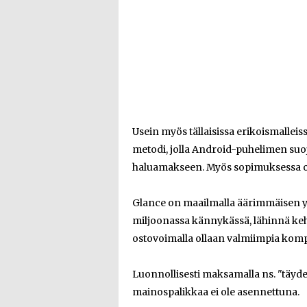
Usein myös tällaisissa erikoismalleis
metodi, jolla Android-puhelimen suoj
haluamakseen. Myös sopimuksessa ol
Glance on maailmalla äärimmäisen yl
miljoonassa kännykässä, lähinnä kehit
ostovoimalla ollaan valmiimpia kom
Luonnollisesti maksamalla ns. "täyde
mainospalikkaa ei ole asennettuna.