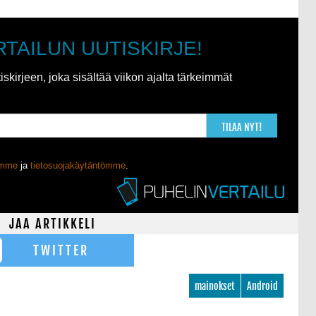
RTAILUN UUTISKIRJE!
kirjeen, joka sisältää viikon ajalta tärkeimmät
TILAA NYT!
ömme
ja
tietosuojakäytäntömme
.
JAA ARTIKKELI
TWITTER
mainokset
Android