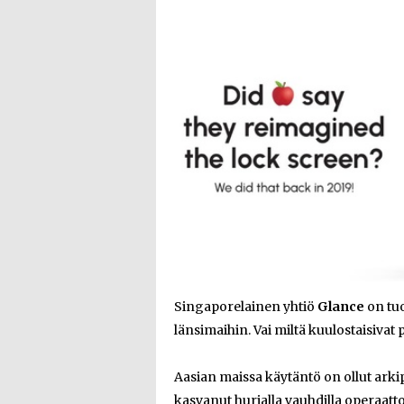
Singaporelainen yhtiö
Glance
on tu
länsimaihin. Vai miltä kuulostaisivat
Aasian maissa käytäntö on ollut ark
kasvanut hurjalla vauhdilla operaatto