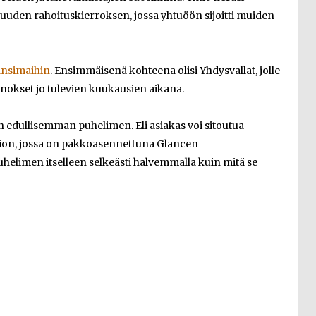
n uuden rahoituskierroksen, jossa yhtuöön sijoitti muiden
änsimaihin
. Ensimmäisenä kohteena olisi Yhdysvallat, jolle
nokset jo tulevien kuukausien aikana.
n edullisemman puhelimen. Eli asiakas voi sitoutua
sion, jossa on pakkoasennettuna Glancen
helimen itselleen selkeästi halvemmalla kuin mitä se