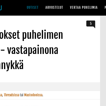
UUTISET
ARVOSTELUT
VERTAA PUHELIMIA
5
nokset puhelimen
 - vastapainona
nnykkä
sa
,
Threadsissa
tai
Mastodonissa
.