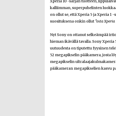
Xperia 10 -sarjan tuotteen, lippulaivat
kalliimman, superpuhelinten luokkaan
on ollut se, että Xperia 5 ja Xperia 1 -
suosituksena onkin ollut
"osta Xperia
Nyt Sony on ottanut selkeämpää irtiot
hieman ikävällä tavalla. Sony Xperia
uutuudesta on tiputettu fyysinen te
52 megapikselin pääkamera, josta lö
megapikselin ultralaajakulmakamer
pääkameran megapikselien kasvu pa