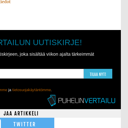
tiedot
RTAILUN UUTISKIRJE!
kirjeen, joka sisältää viikon ajalta tärkeimmät
TILAA NYT!
ömme
ja
tietosuojakäytäntömme
.
JAA ARTIKKELI
TWITTER