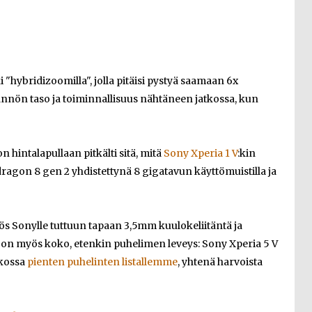
"hybridizoomilla", jolla pitäisi pystyä saamaan 6x
ännön taso ja toiminnallisuus nähtäneen jatkossa, kun
n hintalapullaan pitkälti sitä, mitä
Sony Xperia 1 V
:kin
dragon 8 gen 2 yhdistettynä 8 gigatavun käyttömuistilla ja
ös Sonylle tuttuun tapaan 3,5mm kuulokeliitäntä ja
ää on myös koko, etenkin puhelimen leveys: Sony Xperia 5 V
tkossa
pienten puhelinten listallemme
, yhtenä harvoista