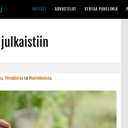
UUTISET
ARVOSTELUT
VERTAA PUHELIMIA
julkaistiin
sa
,
Threadsissa
tai
Mastodonissa
.