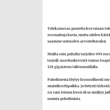
Telekameran puutetta korvataan toki 
zoomattuja kuvia, mutta niiden käyt
saamme uutuuden arvosteltavaksi.
Muilta osin puhelin tarjoilee 999 euro
tarjoili: suorituskyvystä vastaa Snap
128 gigatavun tallennustilalla.
Puhelimesta löytyy luonnollisesti my
muistikorttipaikka. Ja tietysti tärke
on vain 68mm leveä eli se sisältyy ja
uusista puhelimista.