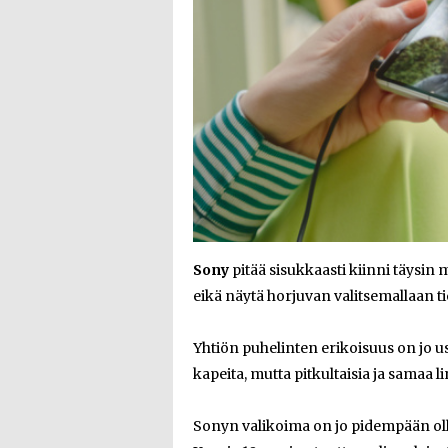
Sony
pitää sisukkaasti kiinni täysin
eikä näytä horjuvan valitsemallaan tie
Yhtiön puhelinten erikoisuus on jo us
kapeita, mutta pitkultaisia ja samaa 
Sonyn valikoima on jo pidempään ollu