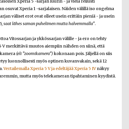
asoisen Xperia 5 -sarjan luurin - ja vielä reilusti
 osuvat Xperia 1 -sarjalaisen. Näiden välillä iso ongelma
sarjan väliset erot ovat olleet usein erittäin pieniä - ja usein
 5, saat lähes saman puhelimen mutta halvemmalla"
.
toa Vitossarjan ja ykkössarjan välille - ja ero on tehty
 5 V merkittävä muutos aiempiin nähden on siinä, että
lekamera
(eli "zoomikamera")
kokonaan pois. Jäljellä on siis
ytyy luonnollisesti myös optinen kuvanvakain, sekä 12
a.
Vertailemalla Xperia 5 V ja edeltäjää Xperia 5 IV
näkyy
remmin, mutta myös telekameran tipahtaminen kyydistä.