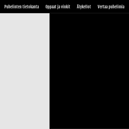
Puhelinten tietokanta
Oppaat ja vinkit
Älykellot
Vertaa puhelimia