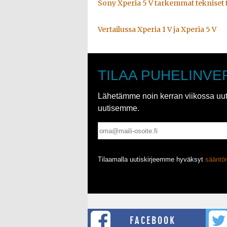
Sony Xperia 5 V tarkemmat tekniset 
Vertailussa Xperia 1 V ja Xperia 5 V
TILAA PUHELINVE
Lähetämme noin kerran viikossa uutis
uutisemme.
Tilaamalla uutiskirjeemme hyväksyt
säänt
FACEBOOK