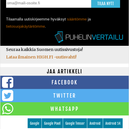
TILAA NYT!
Tilaamalla uutiskirjeemme hyväksyt
sääntömme
ja
tietosuojakäytäntömme
.
Seuraa kaikkia Suomen uutissivustoja!
Lataa ilmainen HIGH.FI -uutisvahti!
JAA ARTIKKELI
FACEBOOK
TWITTER
WHATSAPP
Google
Google Pixel
Google Tensor
Android
Android 14