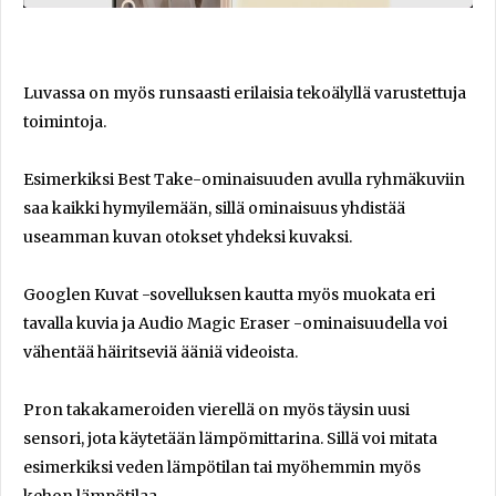
Luvassa on myös runsaasti erilaisia tekoälyllä varustettuja
toimintoja.
Esimerkiksi Best Take-ominaisuuden avulla ryhmäkuviin
saa kaikki hymyilemään, sillä ominaisuus yhdistää
useamman kuvan otokset yhdeksi kuvaksi.
Googlen Kuvat -sovelluksen kautta myös muokata eri
tavalla kuvia ja Audio Magic Eraser -ominaisuudella voi
vähentää häiritseviä ääniä videoista.
Pron takakameroiden vierellä on myös täysin uusi
sensori, jota käytetään lämpömittarina. Sillä voi mitata
esimerkiksi veden lämpötilan tai myöhemmin myös