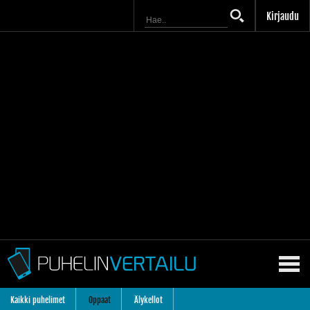
Kirjaudu
Kaikki puhelimet
Oppaat
Älykellot