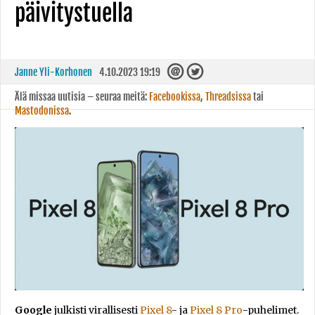
päivitystuella
Janne Yli-Korhonen
4.10.2023 19:19
Älä missaa uutisia – seuraa meitä:
Facebookissa
,
Threadsissa
tai
Mastodonissa
.
Google
julkisti virallisesti
Pixel 8
- ja
Pixel 8 Pro
-puhelimet.