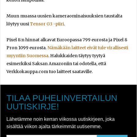
kehon lämpötilaa.
Muun muassa uusien kameraominaisuuksien taustalta
löytyy uusi
Tensor G3 -piiri
.
Pixel 8:n hinnat alkavat Euroopassa 799 eurosta ja Pixel 8
Pron 1099 eurosta.
Nämäkään laitteet eivät tule virallisesti
myyntiin Suomessa
. Halukkaiden täytyy tyytyä
esimerkiksi Saksan Amazoniin tai odotella, että
Verkkokauppa.com tuo laitteet saataville.
TILAA PUHELINVERTAILUN
UUTISKIRJE!
Lähetämme noin kerran viikossa uutiskirjeen, joka
sisältää viikon ajalta tärkeimmät uutisemme.