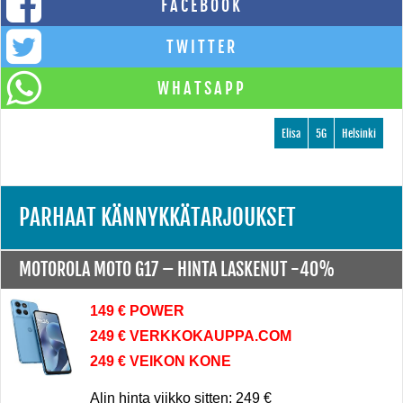
FACEBOOK
TWITTER
WHATSAPP
Elisa
5G
Helsinki
PARHAAT KÄNNYKKÄTARJOUKSET
MOTOROLA MOTO G17 –
HINTA LASKENUT -40%
149 € POWER
249 € VERKKOKAUPPA.COM
249 € VEIKON KONE
Alin hinta viikko sitten: 249 €