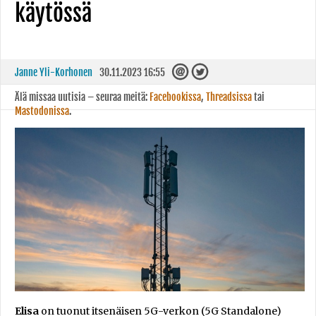
käytössä
Janne Yli-Korhonen
30.11.2023 16:55
Älä missaa uutisia – seuraa meitä:
Facebookissa
,
Threadsissa
tai
Mastodonissa
.
Elisa
on tuonut itsenäisen 5G-verkon (5G Standalone)