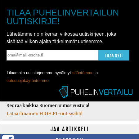
TILAA PUHELINVERTAILUN
UUTISKIRJE!
Lähetämme noin kerran viikossa uutiskirjeen, joka
sisältää viikon ajalta tärkeimmät uutisemme.
TILAA NYT!
Tilaamalla uutiskirjeemme hyväksyt
sääntömme
ja
tietosuojakäytäntömme
.
Seuraa kaikkia Suomen uutissivustoja!
Lataa ilmainen HIGH.FI -uutisvahti!
JAA ARTIKKELI