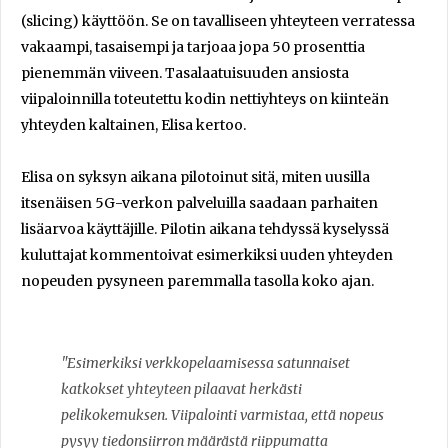
(slicing) käyttöön. Se on tavalliseen yhteyteen verratessa
vakaampi, tasaisempi ja tarjoaa jopa 50 prosenttia
pienemmän viiveen. Tasalaatuisuuden ansiosta
viipaloinnilla toteutettu kodin nettiyhteys on kiinteän
yhteyden kaltainen, Elisa kertoo.
Elisa on syksyn aikana pilotoinut sitä, miten uusilla
itsenäisen 5G-verkon palveluilla saadaan parhaiten
lisäarvoa käyttäjille. Pilotin aikana tehdyssä kyselyssä
kuluttajat kommentoivat esimerkiksi uuden yhteyden
nopeuden pysyneen paremmalla tasolla koko ajan.
"Esimerkiksi verkkopelaamisessa satunnaiset
katkokset yhteyteen pilaavat herkästi
pelikokemuksen. Viipalointi varmistaa, että nopeus
pysyy tiedonsiirron määrästä riippumatta