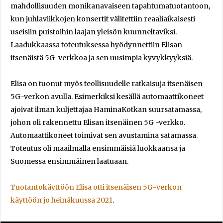
mahdollisuuden monikanavaiseen tapahtumatuotantoon,
kun juhlaviikkojen konsertit välitettiin reaaliaikaisesti
useisiin puistoihin laajan yleisön kuunneltaviksi.
Laadukkaassa toteutuksessa hyödynnettiin Elisan
itsenäistä 5G-verkkoa ja sen uusimpia kyvykkyyksiä.
Elisa on tuonut myös teollisuudelle ratkaisuja itsenäisen
5G-verkon avulla. Esimerkiksi kesällä automaattikoneet
ajoivat ilman kuljettajaa HaminaKotkan suursatamassa,
johon oli rakennettu Elisan itsenäinen 5G -verkko.
Automaattikoneet toimivat sen avustamina satamassa.
Toteutus oli maailmalla ensimmäisiä luokkaansa ja
Suomessa ensimmäinen laatuaan.
Tuotantokäyttöön Elisa otti itsenäisen 5G-verkon
käyttöön jo heinäkuussa 2021
.