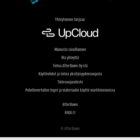
Yhteytemme tarjoaa:
Mainosta sivuillamme
Ota yhteyttä
Tietoa AfterDawn Oy:stä
Käyttöehdot ja tietoa yksityisyydensuojasta
Tietosuojaseloste
Puhelinvertailun logot ja materiaalin käyttö markkinoinnissa
AfterDawn
HIGH.FI
© AfterDawn