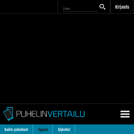
Kirjaudu
Kaikki puhelimet
Oppaat
Älykellot