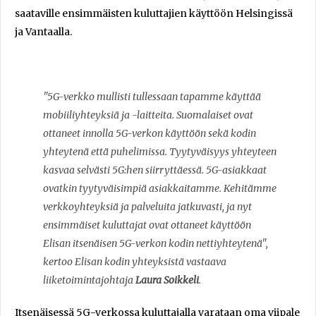
saataville ensimmäisten kuluttajien käyttöön Helsingissä
ja Vantaalla.
"5G-verkko mullisti tullessaan tapamme käyttää
mobiiliyhteyksiä ja -laitteita. Suomalaiset ovat
ottaneet innolla 5G-verkon käyttöön sekä kodin
yhteytenä että puhelimissa. Tyytyväisyys yhteyteen
kasvaa selvästi 5G:hen siirryttäessä. 5G-asiakkaat
ovatkin tyytyväisimpiä asiakkaitamme. Kehitämme
verkkoyhteyksiä ja palveluita jatkuvasti, ja nyt
ensimmäiset kuluttajat ovat ottaneet käyttöön
Elisan itsenäisen 5G-verkon kodin nettiyhteytenä",
kertoo Elisan kodin yhteyksistä vastaava
liiketoimintajohtaja
Laura Soikkeli
.
Itsenäisessä 5G-verkossa kuluttajalla varataan oma viipale