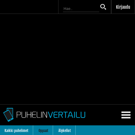
Kirjaudu
Kaikki puhelimet
Oppaat
Älykellot