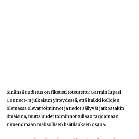
Sinänsä uudistus on fiksusti toteutettu: Garmin lupasi
Connect+:n julkaisun yhteydessä, että kaikki kellojen
olemassa olevat toiminnot ja tiedot säilyvät jatkossakin
ilmaisina, mutta uudet toiminnot tullaan tarjoamaan
nimenomaan maksullisen lisätilauksen osana.