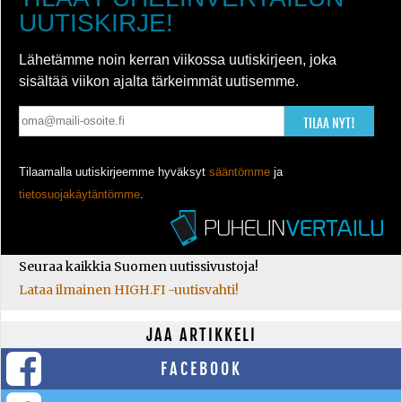
UUTISKIRJE!
Lähetämme noin kerran viikossa uutiskirjeen, joka
sisältää viikon ajalta tärkeimmät uutisemme.
TILAA NYT!
Tilaamalla uutiskirjeemme hyväksyt
sääntömme
ja
tietosuojakäytäntömme
.
Seuraa kaikkia Suomen uutissivustoja!
Lataa ilmainen HIGH.FI -uutisvahti!
JAA ARTIKKELI
FACEBOOK