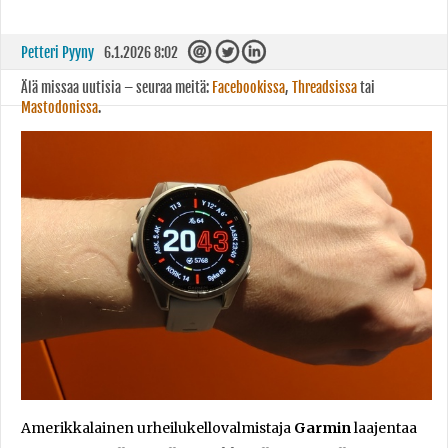
Petteri Pyyny
6.1.2026 8:02
Älä missaa uutisia – seuraa meitä:
Facebookissa
,
Threadsissa
tai
Mastodonissa
.
Amerikkalainen urheilukellovalmistaja
Garmin
laajentaa