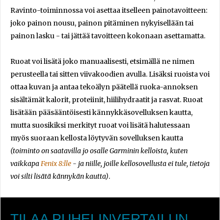
Ravinto-toiminnossa voi asettaa itselleen painotavoitteen:
joko painon nousu, painon pitäminen nykyisellään tai
painon lasku - tai jättää tavoitteen kokonaan asettamatta.
Ruoat voi lisätä joko manuaalisesti, etsimällä ne nimen
perusteella tai sitten viivakoodien avulla. Lisäksi ruoista voi
ottaa kuvan ja antaa tekoälyn päätellä ruoka-annoksen
sisältämät kalorit, proteiinit, hiilihydraatit ja rasvat. Ruoat
lisätään pääsääntöisesti kännykkäsovelluksen kautta,
mutta suosikiksi merkityt ruoat voi lisätä halutessaan
myös suoraan kellosta löytyvän sovelluksen kautta
(toiminto on saatavilla jo osalle Garminin kelloista, kuten
vaikkapa
Fenix 8:lle
- ja niille, joille kellosovellusta ei tule, tietoja
voi silti lisätä kännykän kautta)
.
TILAA PUHELINVERTAILUN