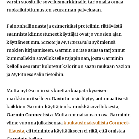
varsin suositulle sovellusmarkkinalle, tarjomalla omaa
ruokailutottumusten seurannan palveluaan.
Painonhallinnasta ja esimerkiksi proteiinin riittävästä
saannista kiinnostuneet käyttäjät ovat jo vuosien ajan
käyttäneet mm.
Yaziota
ja
MyFitnessPalia
syömiensä
ruokien kirjaamiseen. Garmin on itse asiassa tarjonnut
kummallekin sovellukselle rajapinnan, josta Garminin
kellolla seuratut kulutetut kalorit on saatu mukaan Yazion
ja MyFitnessPalin tietoihin.
Mutta nyt Garmin siis koettaa kaapata kyseisen
markkinan itselleen.
Ravinto
-osio löytyy automaattisesti
kaikkien Garmin-käyttäjien kännykkäsovelluksesta,
Garmin Connectista
. Mutta ominaisuus on osa Garminin
viime vuonna julkaisemaa
kuukausimaksullista
Connect+
-tilausta
, eli toimintoa käyttääkseen ei riitä, että omistaa