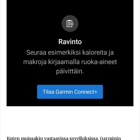
Kuten muissakin vastaavissa sovelluksissa, Garminin