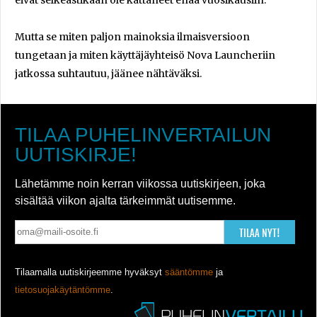
Mutta se miten paljon mainoksia ilmaisversioon
tungetaan ja miten käyttäjäyhteisö Nova Launcheriin
jatkossa suhtautuu, jäänee nähtäväksi.
TILAA PUHELINVERTAILUN
UUTISKIRJE!
Lähetämme noin kerran viikossa uutiskirjeen, joka
sisältää viikon ajalta tärkeimmät uutisemme.
TILAA NYT!
Tilaamalla uutiskirjeemme hyväksyt
sääntömme
ja
tietosuojakäytäntömme
.