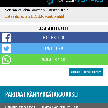
Seuraa kaikkia Suomen uutissivustoja!
Lataa ilmainen HIGH.FI -uutisvahti!
JAA ARTIKKELI
FACEBOOK
TWITTER
WHATSAPP
Android
Nova Launcher
PARHAAT KÄNNYKKÄTARJOUKSET