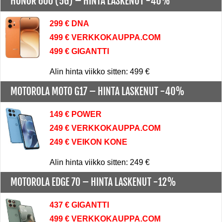
HONOR 600 (5G) –
HINTA LASKENUT -40%
299 € DNA
499 € VERKKOKAUPPA.COM
499 € GIGANTTI
Alin hinta viikko sitten: 499 €
MOTOROLA MOTO G17 –
HINTA LASKENUT -40%
149 € POWER
249 € VERKKOKAUPPA.COM
249 € VEIKON KONE
Alin hinta viikko sitten: 249 €
MOTOROLA EDGE 70 –
HINTA LASKENUT -12%
437 € GIGANTTI
499 € VERKKOKAUPPA.COM