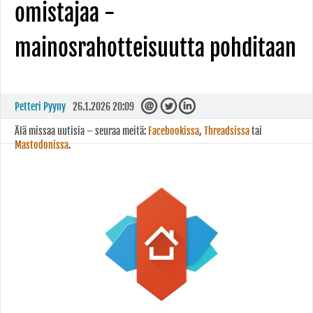
omistajaa -
mainosrahotteisuutta pohditaan
Petteri Pyyny
26.1.2026 20:09
Älä missaa uutisia – seuraa meitä:
Facebookissa
,
Threadsissa
tai
Mastodonissa
.