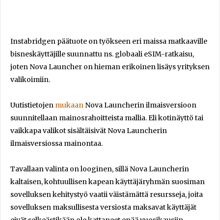
Instabridgen päätuote on työkseen eri maissa matkaaville
bisneskäyttäjille suunnattu ns. globaali eSIM-ratkaisu,
joten Nova Launcher on hieman erikoinen lisäys yrityksen
valikoimiin.
Uutistietojen
mukaan
Nova Launcherin ilmaisversioon
suunnitellaan mainosrahoitteista mallia. Eli kotinäyttö tai
vaikkapa valikot sisältäisivät Nova Launcherin
ilmaisversiossa mainontaa.
Tavallaan valinta on looginen, sillä Nova Launcherin
kaltaisen, kohtuullisen kapean käyttäjäryhmän suosiman
sovelluksen kehitystyö vaatii väistämättä resursseja, joita
sovelluksen maksullisesta versiosta maksavat käyttäjät
eivät selkeästikään ole kattaneet enää vuosikausiin.