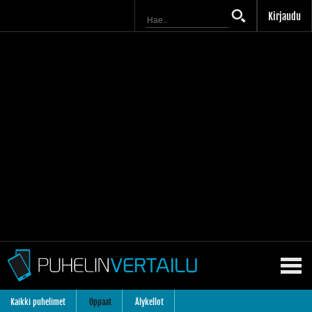
Kirjaudu
Kaikki puhelimet
Oppaat
Älykellot