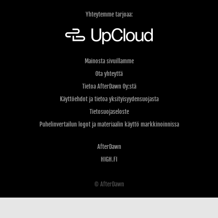
Yhteytemme tarjoaa:
Mainosta sivuillamme
Ota yhteyttä
Tietoa AfterDawn Oy:stä
Käyttöehdot ja tietoa yksityisyydensuojasta
Tietosuojaseloste
Puhelinvertailun logot ja materiaalin käyttö markkinoinnissa
AfterDawn
HIGH.FI
© AfterDawn