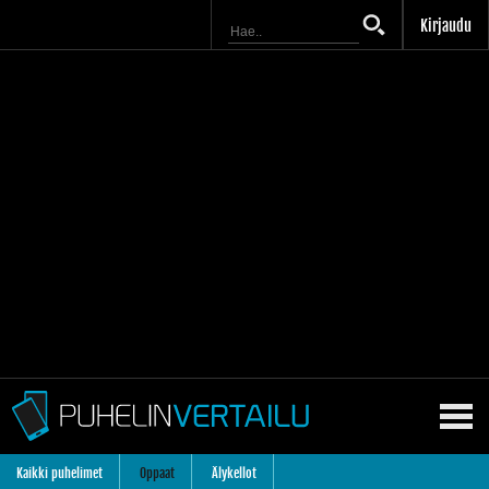
Kirjaudu
Kaikki puhelimet
Oppaat
Älykellot