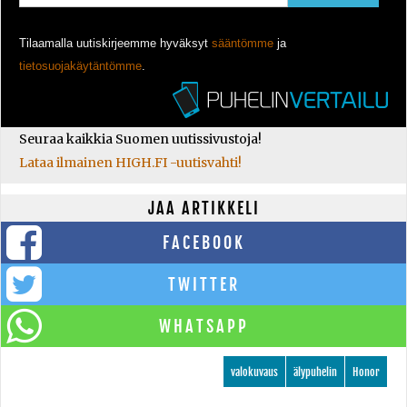
Tilaamalla uutiskirjeemme hyväksyt
sääntömme
ja
tietosuojakäytäntömme
.
Seuraa kaikkia Suomen uutissivustoja!
Lataa ilmainen HIGH.FI -uutisvahti!
JAA ARTIKKELI
FACEBOOK
TWITTER
WHATSAPP
valokuvaus
älypuhelin
Honor