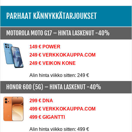
PARHAAT KÄNNYKKÄTARJOUKSET
MOTOROLA MOTO G17 –
HINTA LASKENUT -40%
149 € POWER
249 € VERKKOKAUPPA.COM
249 € VEIKON KONE
Alin hinta viikko sitten: 249 €
HONOR 600 (5G) –
HINTA LASKENUT -40%
299 € DNA
499 € VERKKOKAUPPA.COM
499 € GIGANTTI
Alin hinta viikko sitten: 499 €