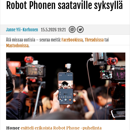
Robot Phonen saataville syksyllä
Janne Yli-Korhonen
15.5.2026 19:21
Älä missaa uutisia – seuraa meitä:
Facebookissa
,
Threadsissa
tai
Mastodonissa
.
Honor
esitteli erikoista Robot Phone -puhelinta