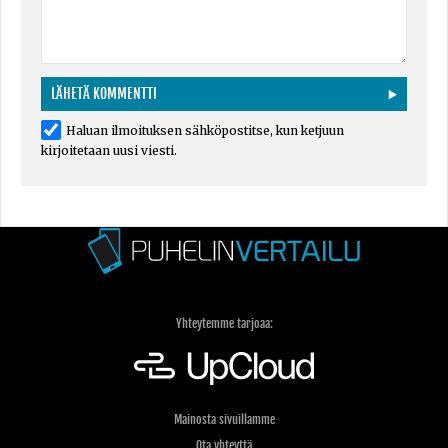
Haluan ilmoituksen sähköpostitse, kun ketjuun
kirjoitetaan uusi viesti.
Yhteytemme tarjoaa:
Mainosta sivuillamme
Ota yhteyttä