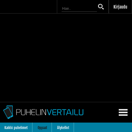
Kirjaudu
Kaikki puhelimet
Oppaat
Älykellot