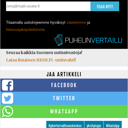
TILAA NYT!
Tilaamalla uutiskirjeemme hyväksyt
sääntömme
ja
tietosuojakäytäntömme
.
Seuraa kaikkia Suomen uutissivustoja!
Lataa ilmainen HIGH.FI -uutisvahti!
JAA ARTIKKELI
FACEBOOK
TWITTER
WHATSAPP
Kyberturvallisuuskeskus
yksityisyys
WhatsApp