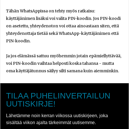
Tähän WhatsAppissa on tehty myös ratkaisu:
käyttäjänimen lisäksi voi valita PIN-koodin. Jos PIN-koodi
on asetettu, yhteydenoton voi ottaa ainoastaan siten, että
yhteydenottaja tietää sekä WhatsApp-käyttäjänimen että
PIN-koodin.
Ja jos elämässä sattuu myöhemmin jotain epämiellyttävää,
voi PIN-koodin vaihtaa helposti koska tahansa - mutta
oma käyttäjätunnus säilyy silti samana kuin aiemminkin.
TILAA PUHELINVERTAILUN
UUTISKIRJE!
Lähetämme noin kerran viikossa uutiskirjeen, joka
sisältää viikon ajalta tärkeimmät uutisemme.