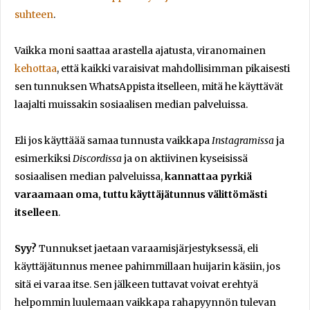
suhteen
.
Vaikka moni saattaa arastella ajatusta, viranomainen
kehottaa
, että kaikki varaisivat mahdollisimman pikaisesti
sen tunnuksen WhatsAppista itselleen, mitä he käyttävät
laajalti muissakin sosiaalisen median palveluissa.
Eli jos käyttäää samaa tunnusta vaikkapa
Instagramissa
ja
esimerkiksi
Discordissa
ja on aktiivinen kyseisissä
sosiaalisen median palveluissa,
kannattaa pyrkiä
varaamaan oma, tuttu käyttäjätunnus välittömästi
itselleen
.
Syy?
Tunnukset jaetaan varaamisjärjestyksessä, eli
käyttäjätunnus menee pahimmillaan huijarin käsiin, jos
sitä ei varaa itse. Sen jälkeen tuttavat voivat erehtyä
helpommin luulemaan vaikkapa rahapyynnön tulevan