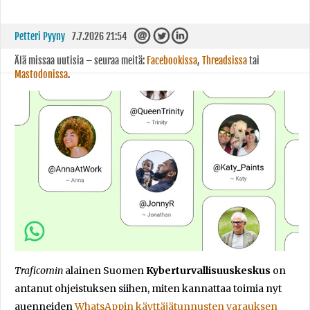
Petteri Pyyny
7.7.2026 21:54
Älä missaa uutisia – seuraa meitä:
Facebookissa
,
Threadsissa
tai
Mastodonissa
.
Traficomin
alainen Suomen
Kyberturvallisuuskeskus
on
antanut ohjeistuksen siihen, miten kannattaa toimia nyt
auenneiden
WhatsAppin käyttäjätunnusten varauksen