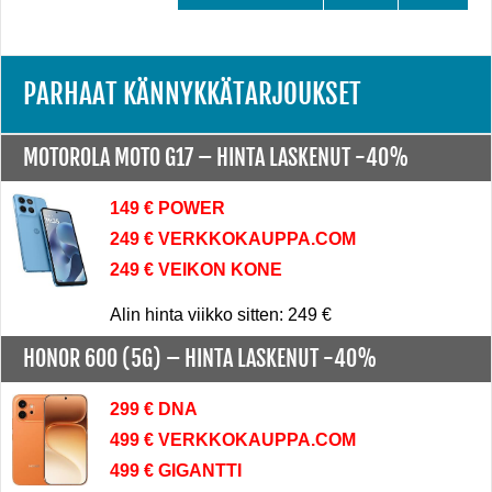
PARHAAT KÄNNYKKÄTARJOUKSET
MOTOROLA MOTO G17 –
HINTA LASKENUT -40%
149 € POWER
249 € VERKKOKAUPPA.COM
249 € VEIKON KONE
Alin hinta viikko sitten: 249 €
HONOR 600 (5G) –
HINTA LASKENUT -40%
299 € DNA
499 € VERKKOKAUPPA.COM
499 € GIGANTTI