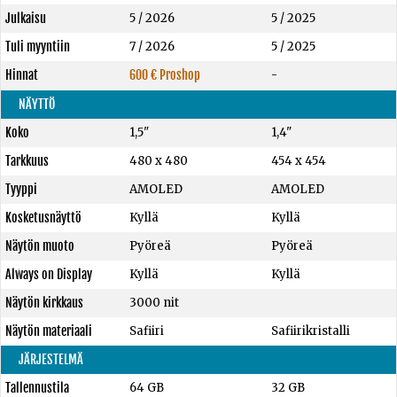
Julkaisu
5 / 2026
5 / 2025
Tuli myyntiin
7 / 2026
5 / 2025
Hinnat
600 € Proshop
-
NÄYTTÖ
Koko
1,5"
1,4"
Tarkkuus
480 x 480
454 x 454
Tyyppi
AMOLED
AMOLED
Kosketusnäyttö
Kyllä
Kyllä
Näytön muoto
Pyöreä
Pyöreä
Always on Display
Kyllä
Kyllä
Näytön kirkkaus
3000 nit
Näytön materiaali
Safiiri
Safiirikristalli
JÄRJESTELMÄ
Tallennustila
64 GB
32 GB