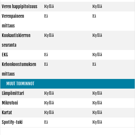
Veren happipitoisuus
Kyllä
Kyllä
Verenpaineen
Ei
Ei
mittaus
Kuukautiskierron
Kyllä
Kyllä
seuranta
EKG
Ei
Kyllä
Kehonkoostumuksen
Ei
Ei
mittaus
MUUT TOIMINNOT
Lämpömittari
Kyllä
Kyllä
Mikrofoni
Kyllä
Kyllä
Kartat
Kyllä
Kyllä
Spotify-tuki
Ei
Kyllä