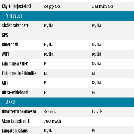
Käyttöjärjestelmä
Zepp OS
Garmin OS
YHTEYDET
Sisäänrakennettu
Kyllä
Kyllä
GPS
Bluetooth
Kyllä
Kyllä
WiFi
Kyllä
Kyllä
Lähimaksu / NFC
Ei
Kyllä
Tuki omalle SIMmille
Ei
Ei
ANT+
Ei
Kyllä
Ultra-wideband
Ei
Ei
AKKU
Ilmoitettu akkukesto
30 vrk
15 vrk
Akun kapasiteetti
780 mAh
Langaton lataus
Kyllä
Ei