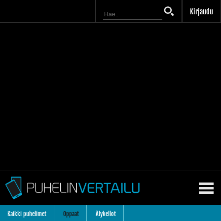
Kirjaudu
Kaikki puhelimet
Oppaat
Älykellot