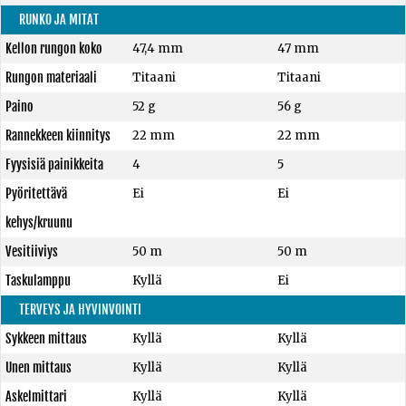
RUNKO JA MITAT
Kellon rungon koko
47,4 mm
47 mm
Rungon materiaali
Titaani
Titaani
Paino
52 g
56 g
Rannekkeen kiinnitys
22 mm
22 mm
Fyysisiä painikkeita
4
5
Pyöritettävä
Ei
Ei
kehys/kruunu
Vesitiiviys
50 m
50 m
Taskulamppu
Kyllä
Ei
TERVEYS JA HYVINVOINTI
Sykkeen mittaus
Kyllä
Kyllä
Unen mittaus
Kyllä
Kyllä
Askelmittari
Kyllä
Kyllä