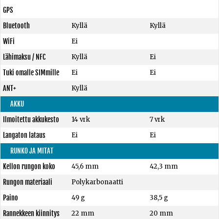
GPS
Bluetooth
Kyllä
Kyllä
WiFi
Ei
Lähimaksu / NFC
Kyllä
Ei
Tuki omalle SIMmille
Ei
Ei
ANT+
Kyllä
AKKU
Ilmoitettu akkukesto
14 vrk
7 vrk
Langaton lataus
Ei
Ei
RUNKO JA MITAT
Kellon rungon koko
45,6 mm
42,3 mm
Rungon materiaali
Polykarbonaatti
Paino
49 g
38,5 g
Rannekkeen kiinnitys
22 mm
20 mm