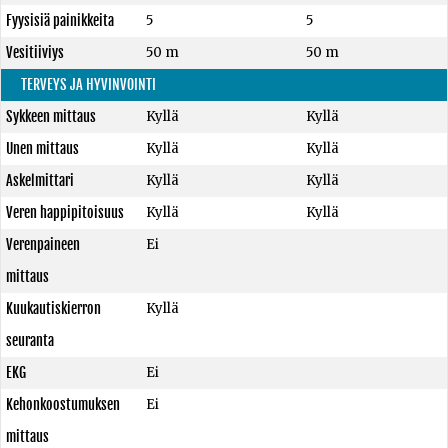
Fyysisiä painikkeita
5
5
Vesitiiviys
50 m
50 m
TERVEYS JA HYVINVOINTI
Sykkeen mittaus
Kyllä
Kyllä
Unen mittaus
Kyllä
Kyllä
Askelmittari
Kyllä
Kyllä
Veren happipitoisuus
Kyllä
Kyllä
Verenpaineen
Ei
mittaus
Kuukautiskierron
Kyllä
seuranta
EKG
Ei
Kehonkoostumuksen
Ei
mittaus