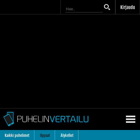
Kirjaudu
Kaikki puhelimet
Oppaat
Älykellot