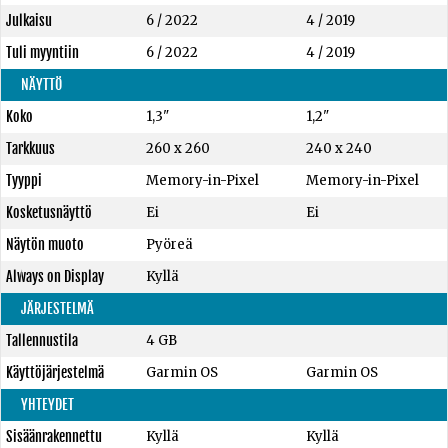
Julkaisu
6 / 2022
4 / 2019
Tuli myyntiin
6 / 2022
4 / 2019
NÄYTTÖ
Koko
1,3"
1,2"
Tarkkuus
260 x 260
240 x 240
Tyyppi
Memory-in-Pixel
Memory-in-Pixel
Kosketusnäyttö
Ei
Ei
Näytön muoto
Pyöreä
Always on Display
Kyllä
JÄRJESTELMÄ
Tallennustila
4 GB
Käyttöjärjestelmä
Garmin OS
Garmin OS
YHTEYDET
Sisäänrakennettu
Kyllä
Kyllä