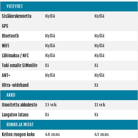
YHTEYDET
Sisäänrakennettu
Kyllä
Kyllä
GPS
Bluetooth
Kyllä
Kyllä
WiFi
Kyllä
Kyllä
Lähimaksu / NFC
Kyllä
Kyllä
Tuki omalle SIMmille
Ei
Ei
ANT+
Kyllä
Kyllä
Ultra-wideband
Ei
AKKU
Ilmoitettu akkukesto
13 vrk
11 vrk
Langaton lataus
Ei
Ei
RUNKO JA MITAT
Kellon rungon koko
46 mm
43 mm