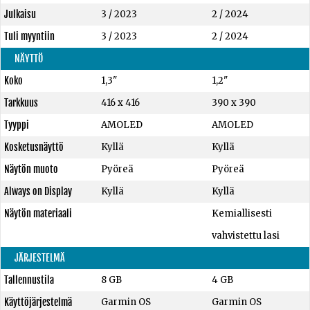
Julkaisu
3 / 2023
2 / 2024
Tuli myyntiin
3 / 2023
2 / 2024
NÄYTTÖ
Koko
1,3"
1,2"
Tarkkuus
416 x 416
390 x 390
Tyyppi
AMOLED
AMOLED
Kosketusnäyttö
Kyllä
Kyllä
Näytön muoto
Pyöreä
Pyöreä
Always on Display
Kyllä
Kyllä
Näytön materiaali
Kemiallisesti
vahvistettu lasi
JÄRJESTELMÄ
Tallennustila
8 GB
4 GB
Käyttöjärjestelmä
Garmin OS
Garmin OS