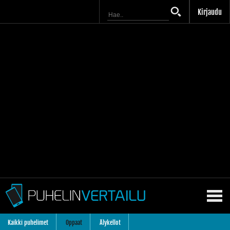
Kirjaudu
Kaikki puhelimet
Oppaat
Älykellot