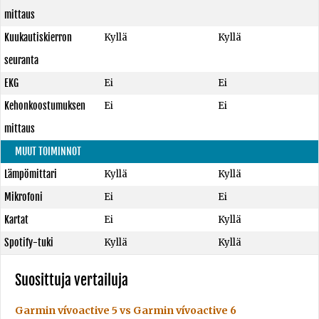
mittaus
Kuukautiskierron
Kyllä
Kyllä
seuranta
EKG
Ei
Ei
Kehonkoostumuksen
Ei
Ei
mittaus
MUUT TOIMINNOT
Lämpömittari
Kyllä
Kyllä
Mikrofoni
Ei
Ei
Kartat
Ei
Kyllä
Spotify-tuki
Kyllä
Kyllä
Suosittuja vertailuja
Garmin vívoactive 5 vs Garmin vívoactive 6