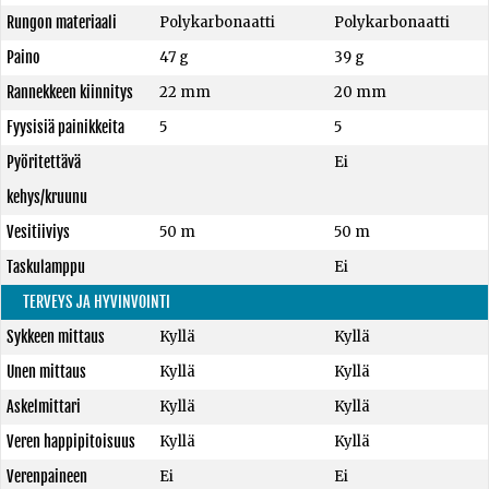
Rungon materiaali
Polykarbonaatti
Polykarbonaatti
Paino
47 g
39 g
Rannekkeen kiinnitys
22 mm
20 mm
Fyysisiä painikkeita
5
5
Pyöritettävä
Ei
kehys/kruunu
Vesitiiviys
50 m
50 m
Taskulamppu
Ei
TERVEYS JA HYVINVOINTI
Sykkeen mittaus
Kyllä
Kyllä
Unen mittaus
Kyllä
Kyllä
Askelmittari
Kyllä
Kyllä
Veren happipitoisuus
Kyllä
Kyllä
Verenpaineen
Ei
Ei