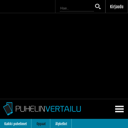
Kirjaudu
Kaikki puhelimet
Oppaat
Älykellot