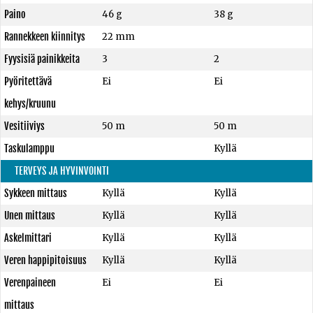
Paino
46 g
38 g
Rannekkeen kiinnitys
22 mm
Fyysisiä painikkeita
3
2
Pyöritettävä
Ei
Ei
kehys/kruunu
Vesitiiviys
50 m
50 m
Taskulamppu
Kyllä
TERVEYS JA HYVINVOINTI
Sykkeen mittaus
Kyllä
Kyllä
Unen mittaus
Kyllä
Kyllä
Askelmittari
Kyllä
Kyllä
Veren happipitoisuus
Kyllä
Kyllä
Verenpaineen
Ei
Ei
mittaus