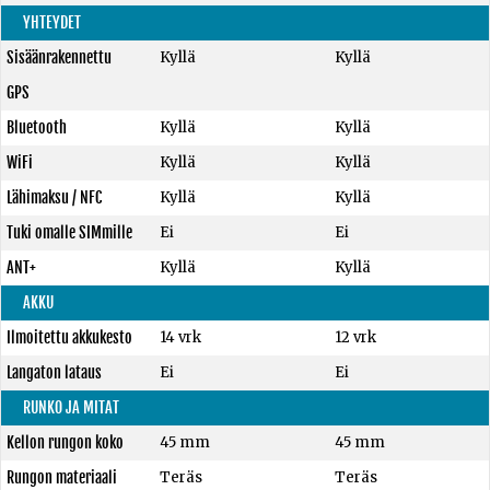
YHTEYDET
Sisäänrakennettu
Kyllä
Kyllä
GPS
Bluetooth
Kyllä
Kyllä
WiFi
Kyllä
Kyllä
Lähimaksu / NFC
Kyllä
Kyllä
Tuki omalle SIMmille
Ei
Ei
ANT+
Kyllä
Kyllä
AKKU
Ilmoitettu akkukesto
14 vrk
12 vrk
Langaton lataus
Ei
Ei
RUNKO JA MITAT
Kellon rungon koko
45 mm
45 mm
Rungon materiaali
Teräs
Teräs