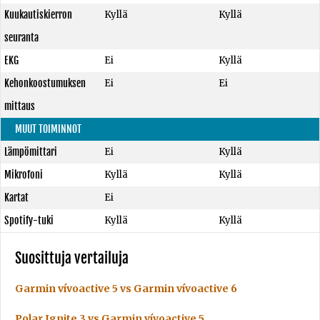
Kuukautiskierron
Kyllä
Kyllä
seuranta
EKG
Ei
Kyllä
Kehonkoostumuksen
Ei
Ei
mittaus
MUUT TOIMINNOT
Lämpömittari
Ei
Kyllä
Mikrofoni
Kyllä
Kyllä
Kartat
Ei
Spotify-tuki
Kyllä
Kyllä
Suosittuja vertailuja
Garmin vívoactive 5 vs Garmin vívoactive 6
Polar Ignite 3 vs Garmin vívoactive 5