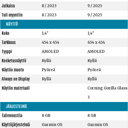
Julkaisu
8 / 2023
9 / 2025
Tuli myyntiin
8 / 2023
9 / 2025
NÄYTTÖ
Koko
1,4"
1,4"
Tarkkuus
454 x 454
454 x 454
Tyyppi
AMOLED
AMOLED
Kosketusnäyttö
Kyllä
Kyllä
Näytön muoto
Pyöreä
Pyöreä
Always on Display
Kyllä
Kyllä
Näytön materiaali
Corning Gorilla Glass
3
JÄRJESTELMÄ
Tallennustila
8 GB
8 GB
Käyttöjärjestelmä
Garmin OS
Garmin OS