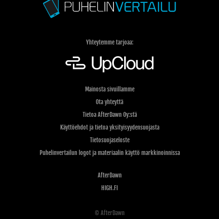
Yhteytemme tarjoaa:
Mainosta sivuillamme
Ota yhteyttä
Tietoa AfterDawn Oy:stä
Käyttöehdot ja tietoa yksityisyydensuojasta
Tietosuojaseloste
Puhelinvertailun logot ja materiaalin käyttö markkinoinnissa
AfterDawn
HIGH.FI
© AfterDawn