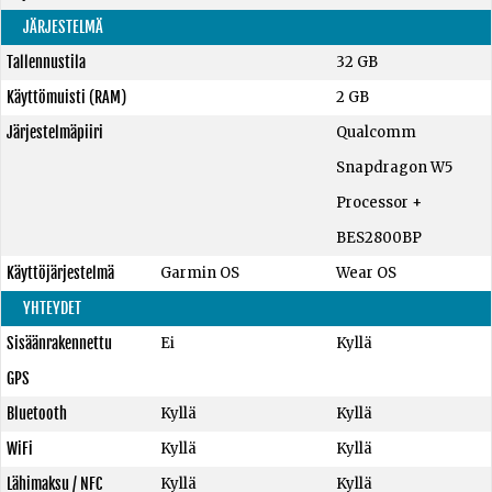
JÄRJESTELMÄ
Tallennustila
32 GB
Käyttömuisti (RAM)
2 GB
Järjestelmäpiiri
Qualcomm
Snapdragon W5
Processor +
BES2800BP
Käyttöjärjestelmä
Garmin OS
Wear OS
YHTEYDET
Sisäänrakennettu
Ei
Kyllä
GPS
Bluetooth
Kyllä
Kyllä
WiFi
Kyllä
Kyllä
Lähimaksu / NFC
Kyllä
Kyllä