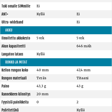
Tuki omalle SIMmille
Ei
ANT+
Kyllä
Ei
Ultra-wideband
Ei
AKKU
Ilmoitettu akkukesto
5 vrk
5 vrk
Akun kapasiteetti
646 mAh
Langaton lataus
Kyllä
RUNKO JA MITAT
Kellon rungon koko
40 mm
47,4 mm
Rungon materiaali
Teräs
Titaani
Paino
43,3 g
43 g
Rannekkeen kiinnitys
20 mm
Fyysisiä painikkeita
0
2
Pyöritettävä
Kyllä