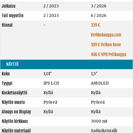
Julkaisu
2 / 2023
3 / 2026
Tuli myyntiin
2 / 2023
6 / 2026
Hinnat
-
339 €
Verkkokauppa.com
399 € Veikon Kone
406 € VPD Pelikauppa
NÄYTTÖ
Koko
1,01"
1,5"
Tyyppi
IPS LCD
AMOLED
Kosketusnäyttö
Kyllä
Kyllä
Näytön muoto
Pyöreä
Pyöreä
Always on Display
Kyllä
Kyllä
Näytön kirkkaus
3000 nit
Näytön materiaali
Safiirikristalli