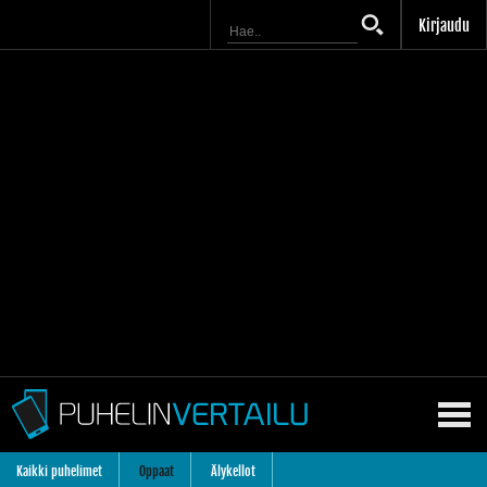
Kirjaudu
Kaikki puhelimet
Oppaat
Älykellot