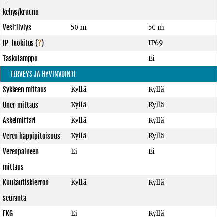
kehys/kruunu
Vesitiiviys
50 m
50 m
IP-luokitus
(
?
)
IP69
Taskulamppu
Ei
TERVEYS JA HYVINVOINTI
Sykkeen mittaus
Kyllä
Kyllä
Unen mittaus
Kyllä
Kyllä
Askelmittari
Kyllä
Kyllä
Veren happipitoisuus
Kyllä
Kyllä
Verenpaineen
Ei
Ei
mittaus
Kuukautiskierron
Kyllä
Kyllä
seuranta
EKG
Ei
Kyllä