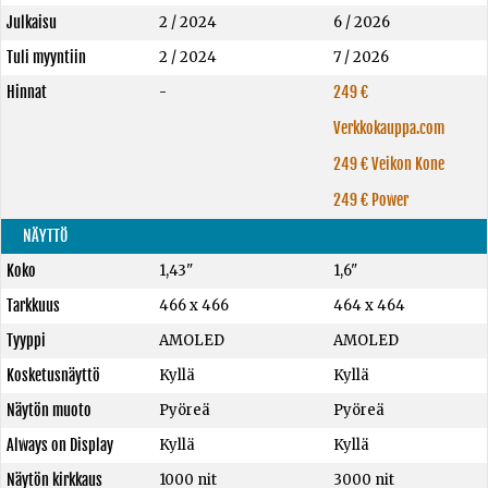
Julkaisu
2 / 2024
6 / 2026
Tuli myyntiin
2 / 2024
7 / 2026
Hinnat
-
249 €
Verkkokauppa.com
249 € Veikon Kone
249 € Power
NÄYTTÖ
Koko
1,43"
1,6"
Tarkkuus
466 x 466
464 x 464
Tyyppi
AMOLED
AMOLED
Kosketusnäyttö
Kyllä
Kyllä
Näytön muoto
Pyöreä
Pyöreä
Always on Display
Kyllä
Kyllä
Näytön kirkkaus
1000 nit
3000 nit