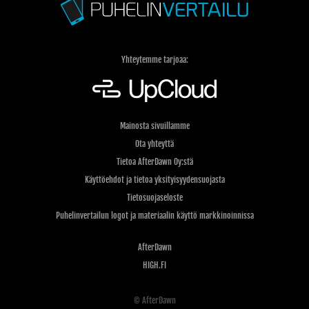
Yhteytemme tarjoaa:
Mainosta sivuillamme
Ota yhteyttä
Tietoa AfterDawn Oy:stä
Käyttöehdot ja tietoa yksityisyydensuojasta
Tietosuojaseloste
Puhelinvertailun logot ja materiaalin käyttö markkinoinnissa
AfterDawn
HIGH.FI
© AfterDawn