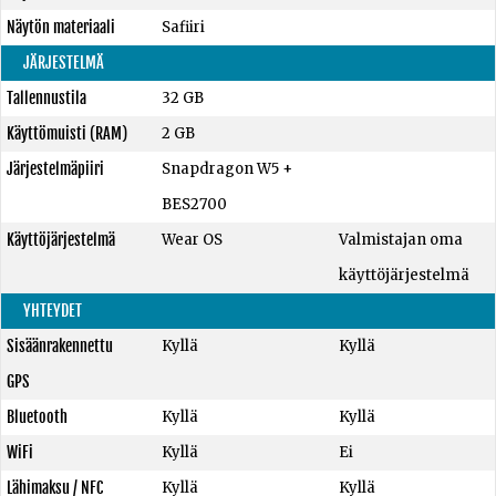
Näytön materiaali
Safiiri
JÄRJESTELMÄ
Tallennustila
32 GB
Käyttömuisti (RAM)
2 GB
Järjestelmäpiiri
Snapdragon W5 +
BES2700
Käyttöjärjestelmä
Wear OS
Valmistajan oma
käyttöjärjestelmä
YHTEYDET
Sisäänrakennettu
Kyllä
Kyllä
GPS
Bluetooth
Kyllä
Kyllä
WiFi
Kyllä
Ei
Lähimaksu / NFC
Kyllä
Kyllä