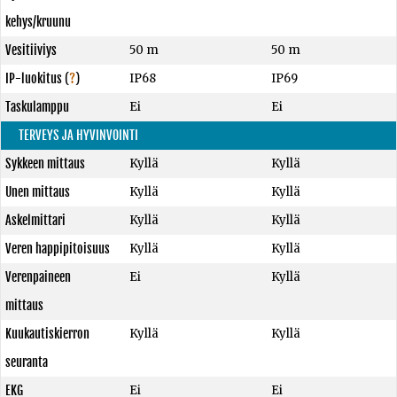
kehys/kruunu
Vesitiiviys
50 m
50 m
IP-luokitus
(
?
)
IP68
IP69
Taskulamppu
Ei
Ei
TERVEYS JA HYVINVOINTI
Sykkeen mittaus
Kyllä
Kyllä
Unen mittaus
Kyllä
Kyllä
Askelmittari
Kyllä
Kyllä
Veren happipitoisuus
Kyllä
Kyllä
Verenpaineen
Ei
Kyllä
mittaus
Kuukautiskierron
Kyllä
Kyllä
seuranta
EKG
Ei
Ei