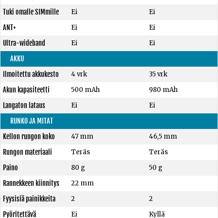
Tuki omalle SIMmille
Ei
Ei
ANT+
Ei
Ei
Ultra-wideband
Ei
Ei
AKKU
Ilmoitettu akkukesto
4 vrk
35 vrk
Akun kapasiteetti
500 mAh
980 mAh
Langaton lataus
Ei
Ei
RUNKO JA MITAT
Kellon rungon koko
47 mm
46,5 mm
Rungon materiaali
Teräs
Teräs
Paino
80 g
50 g
Rannekkeen kiinnitys
22 mm
Fyysisiä painikkeita
2
2
Pyöritettävä
Ei
Kyllä