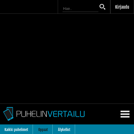
Kirjaudu
Kaikki puhelimet
Oppaat
Älykellot