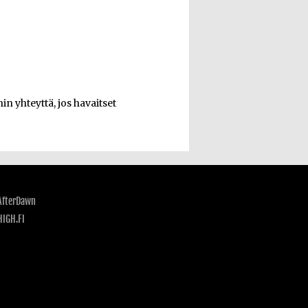
n yhteyttä, jos havaitset
AfterDawn
HIGH.FI