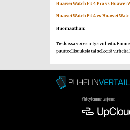
Huawei Watch Fit 4 Pro vs Huawei W
Huawei Watch Fit 4 vs Huawei Watch
Huomaathan:
Tiedoissa voi esiintyä virheitä. Emm
puutteellisuuksia tai selkeitä virheitä 
Yhteytemme tarjoaa: