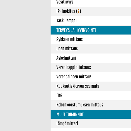
Vesitiiviys
IP-luokitus
(
?
)
Taskulamppu
TERVEYS JA HYVINVOINTI
Sykkeen mittaus
Unen mittaus
Askelmittari
Veren happipitoisuus
Verenpaineen mittaus
Kuukautiskierron seuranta
EKG
Kehonkoostumuksen mittaus
MUUT TOIMINNOT
Lämpömittari