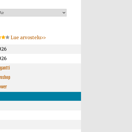
Lue arvostelu>>
026
026
igantti
roshop
ower