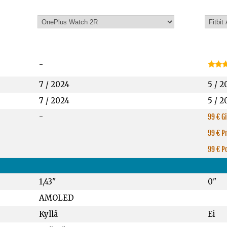
-
7 / 2024
5 / 2
7 / 2024
5 / 2
-
99 € G
99 € P
99 € P
1,43"
0"
AMOLED
Kyllä
Ei