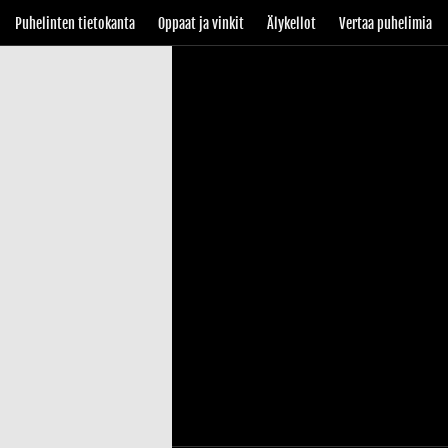
Puhelinten tietokanta
Oppaat ja vinkit
Älykellot
Vertaa puhelimia