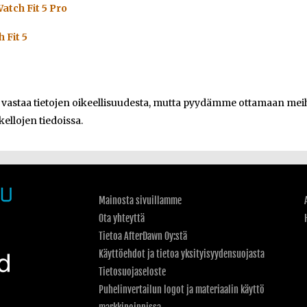
atch Fit 5 Pro
 Fit 5
e vastaa tietojen oikeellisuudesta, mutta pyydämme ottamaan meihi
kellojen tiedoissa.
Mainosta sivuillamme
Ota yhteyttä
Tietoa AfterDawn Oy:stä
Käyttöehdot ja tietoa yksityisyydensuojasta
Tietosuojaseloste
Puhelinvertailun logot ja materiaalin käyttö