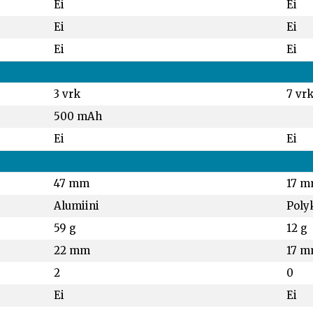
Ei
Ei
Ei
Ei
Ei
Ei
3 vrk
7 vr
500 mAh
Ei
Ei
47 mm
17 
Alumiini
Poly
59 g
12 g
22 mm
17 
2
0
Ei
Ei