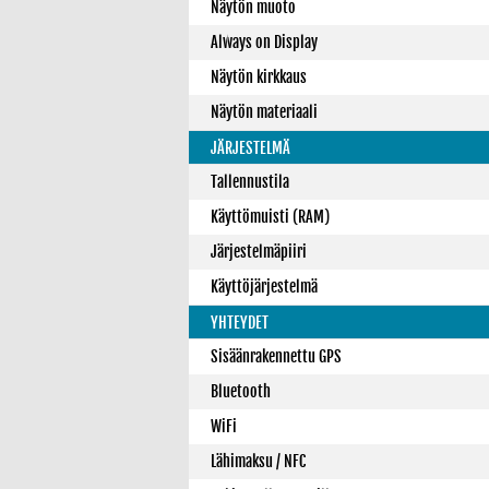
Näytön muoto
Always on Display
Näytön kirkkaus
Näytön materiaali
JÄRJESTELMÄ
Tallennustila
Käyttömuisti (RAM)
Järjestelmäpiiri
Käyttöjärjestelmä
YHTEYDET
Sisäänrakennettu GPS
Bluetooth
WiFi
Lähimaksu / NFC