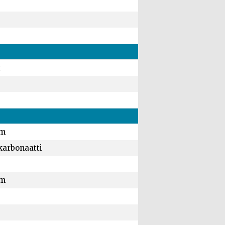
k
mm
karbonaatti
mm