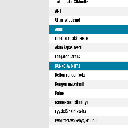
Tuki omalle SIMmille
ANT+
Ultra-wideband
AKKU
Ilmoitettu akkukesto
Akun kapasiteetti
Langaton lataus
RUNKO JA MITAT
Kellon rungon koko
Rungon materiaali
Paino
Rannekkeen kiinnitys
Fyysisiä painikkeita
Pyöritettävä kehys/kruunu