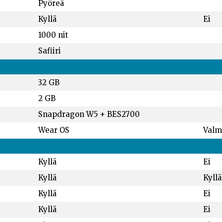
Pyöreä
Kyllä
Ei
1000 nit
Safiiri
32 GB
2 GB
Snapdragon W5 + BES2700
Wear OS
Valm
Kyllä
Ei
Kyllä
Kyllä
Kyllä
Ei
Kyllä
Ei