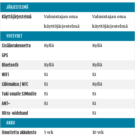
JÄRJESTELMÄ
Käyttöjärjestelmä
Valmistajan oma
Valmistajan oma
käyttöjärjestelmä
käyttöjärjestelmä
YHTEYDET
Sisäänrakennettu
Kyllä
Kyllä
GPS
Bluetooth
Kyllä
Kyllä
WiFi
Ei
Ei
Lähimaksu / NFC
Ei
Kyllä
Tuki omalle SIMmille
Ei
Ei
ANT+
Ei
Ei
Ultra-wideband
Ei
AKKU
Ilmoitettu akkukesto
5 vrk
10 vrk