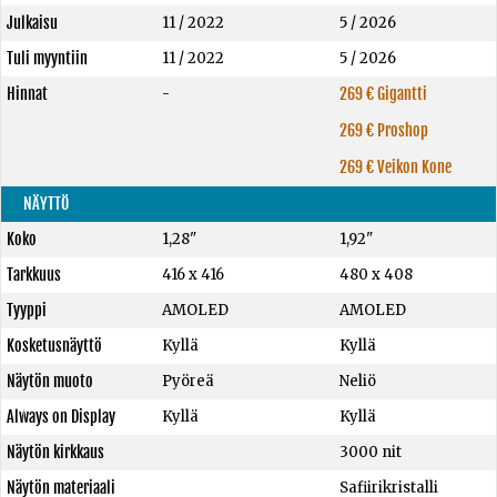
Julkaisu
11 / 2022
5 / 2026
Tuli myyntiin
11 / 2022
5 / 2026
Hinnat
-
269 € Gigantti
269 € Proshop
269 € Veikon Kone
NÄYTTÖ
Koko
1,28"
1,92"
Tarkkuus
416 x 416
480 x 408
Tyyppi
AMOLED
AMOLED
Kosketusnäyttö
Kyllä
Kyllä
Näytön muoto
Pyöreä
Neliö
Always on Display
Kyllä
Kyllä
Näytön kirkkaus
3000 nit
Näytön materiaali
Safiirikristalli