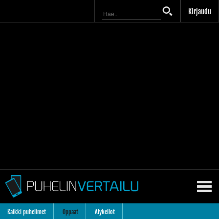
Kirjaudu
Kaikki puhelimet
Oppaat
Älykellot