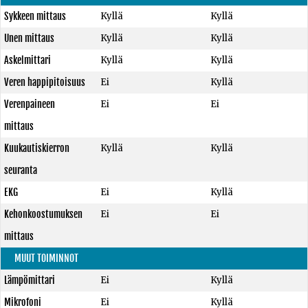
Sykkeen mittaus
Kyllä
Kyllä
Unen mittaus
Kyllä
Kyllä
Askelmittari
Kyllä
Kyllä
Veren happipitoisuus
Ei
Kyllä
Verenpaineen
Ei
Ei
mittaus
Kuukautiskierron
Kyllä
Kyllä
seuranta
EKG
Ei
Kyllä
Kehonkoostumuksen
Ei
Ei
mittaus
MUUT TOIMINNOT
Lämpömittari
Ei
Kyllä
Mikrofoni
Ei
Kyllä