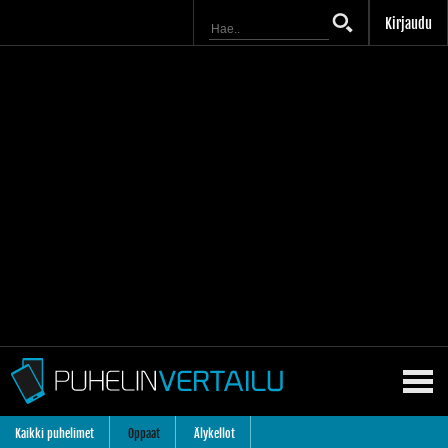
Kirjaudu
Kaikki puhelimet
Oppaat
Älykellot