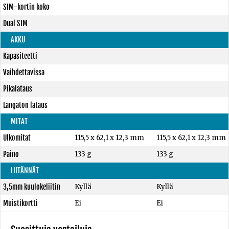
SIM-kortin koko
Dual SIM
AKKU
Kapasiteetti
Vaihdettavissa
Pikalataus
Langaton lataus
MITAT
Ulkomitat
115,5 x 62,1 x 12,3 mm
115,5 x 62,1 x 12,3 mm
Paino
133 g
133 g
LIITÄNNÄT
3,5mm kuulokeliitin
Kyllä
Kyllä
Muistikortti
Ei
Ei