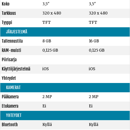
Koko
3,5"
3,5"
Tarkkuus
320 x 480
320 x 480
Tyyppi
TFT
TFT
JÄRJESTELMÄ
Tallennustila
8 GB
16 GB
RAM-muisti
0,125 GB
0,125 GB
Piirisarja
Käyttöjärjestelmä
iOS
iOS
Yhteydet
KAMERAT
Pääkamera
2 MP
2 MP
Etukamera
Ei
Ei
YHTEYDET
Bluetooth
Kyllä
Kyllä