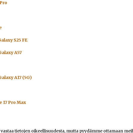
 Pro
e
alaxy S25 FE
alaxy A57
alaxy A17 (5G)
e 17 Pro Max
e vastaa tietojen oikeellisuudesta, mutta pyydämme ottamaan meihi