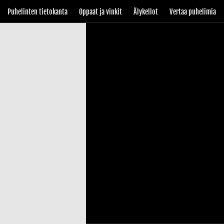
Puhelinten tietokanta
Oppaat ja vinkit
Älykellot
Vertaa puhelimia