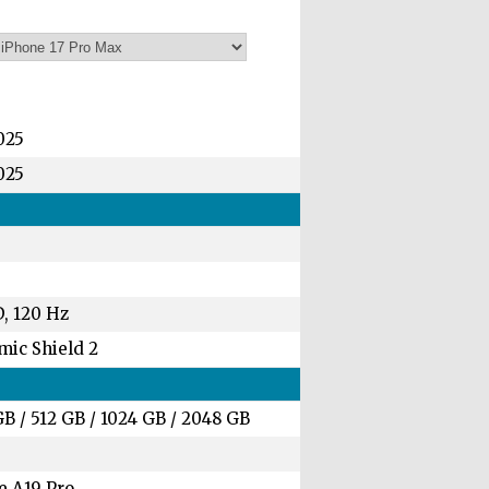
025
025
, 120 Hz
mic Shield 2
GB
/
512 GB
/
1024 GB
/
2048 GB
e A19 Pro