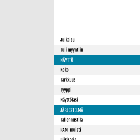
Julkaisu
Tuli myyntiin
NÄYTTÖ
Koko
Tarkkuus
Tyyppi
Näyttölasi
JÄRJESTELMÄ
Tallennustila
RAM-muisti
Piirisarja