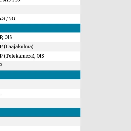
4G / 5G
P, OIS
P (Laajakulma)
P (Telekamera), OIS
P
M