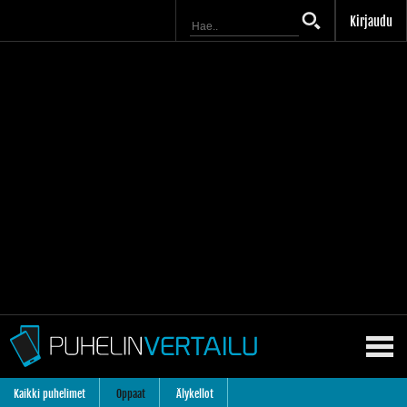
Kirjaudu
Kaikki puhelimet
Oppaat
Älykellot