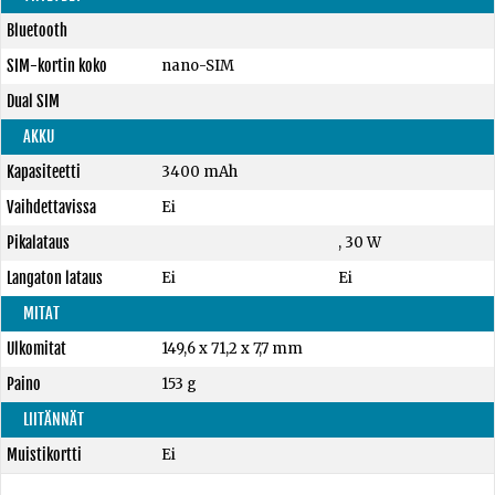
Bluetooth
SIM-kortin koko
nano-SIM
Dual SIM
AKKU
Kapasiteetti
3400 mAh
Vaihdettavissa
Ei
Pikalataus
, 30 W
Langaton lataus
Ei
Ei
MITAT
Ulkomitat
149,6 x 71,2 x 7,7 mm
Paino
153 g
LIITÄNNÄT
Muistikortti
Ei