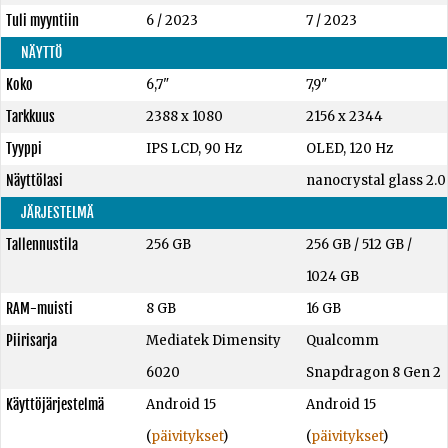
Tuli myyntiin
6 / 2023
7 / 2023
NÄYTTÖ
Koko
6,7"
7,9"
Tarkkuus
2388 x 1080
2156 x 2344
Tyyppi
IPS LCD, 90 Hz
OLED, 120 Hz
Näyttölasi
nanocrystal glass 2.0
JÄRJESTELMÄ
Tallennustila
256 GB
256 GB
/
512 GB
/
1024 GB
RAM-muisti
8 GB
16 GB
Piirisarja
Mediatek Dimensity
Qualcomm
6020
Snapdragon 8 Gen 2
Käyttöjärjestelmä
Android 15
Android 15
(
päivitykset
)
(
päivitykset
)