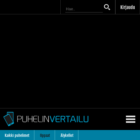
Kirjaudu
Kaikki puhelimet
Oppaat
Älykellot