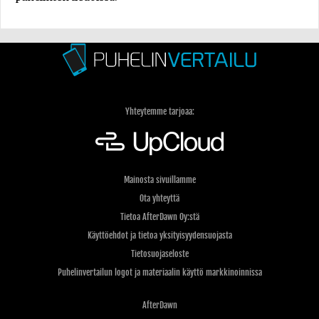
Yhteytemme tarjoaa:
Mainosta sivuillamme
Ota yhteyttä
Tietoa AfterDawn Oy:stä
Käyttöehdot ja tietoa yksityisyydensuojasta
Tietosuojaseloste
Puhelinvertailun logot ja materiaalin käyttö markkinoinnissa
AfterDawn