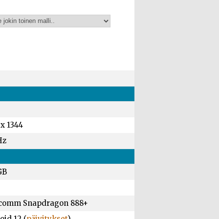
 x 1344
Hz
GB
comm Snapdragon 888+
id 12 (
päivitykset
)