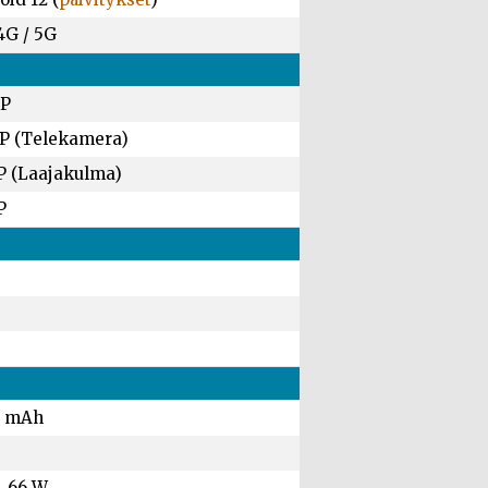
4G / 5G
MP
P (Telekamera)
P (Laajakulma)
P
0 mAh
, 66 W