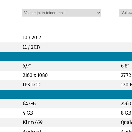
10 / 2017
11 / 2017
5,9"
6,8"
2160 x 1080
2772
IPS LCD
120 
64 GB
256 
4 GB
8 GB
Kirin 659
Qual
Android
Andro