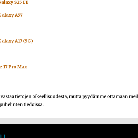
alaxy S25 FE
alaxy A57
alaxy A17 (5G)
e 17 Pro Max
e vastaa tietojen oikeellisuudesta, mutta pyydämme ottamaan meihi
 puhelinten tiedoissa.