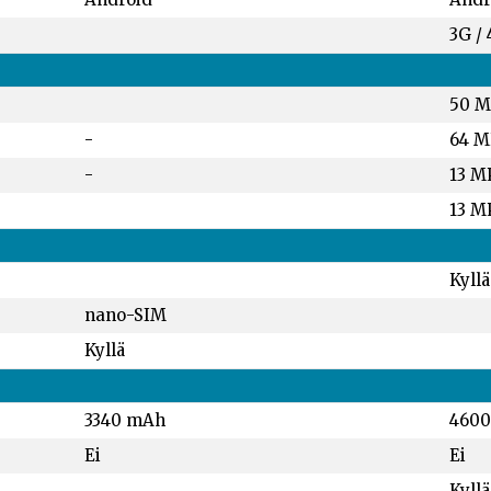
3G / 
50 
-
64 M
-
13 M
13 M
Kyllä
nano-SIM
Kyllä
3340 mAh
460
Ei
Ei
Kyllä