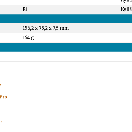
Ei
Kyllä
156,2 x 75,2 x 7,5 mm
164 g
e
 Pro
e