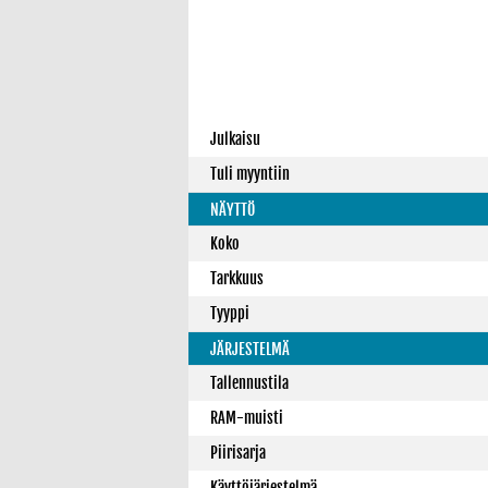
Julkaisu
Tuli myyntiin
NÄYTTÖ
Koko
Tarkkuus
Tyyppi
JÄRJESTELMÄ
Tallennustila
RAM-muisti
Piirisarja
Käyttöjärjestelmä