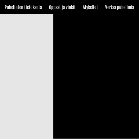
Puhelinten tietokanta
Oppaat ja vinkit
Älykellot
Vertaa puhelimia