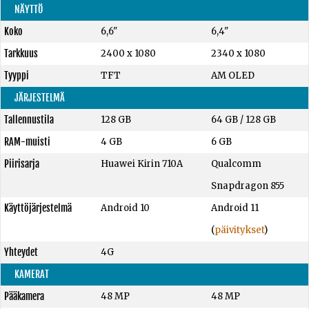
NÄYTTÖ
Koko
6,6"
6,4"
Tarkkuus
2400 x 1080
2340 x 1080
Tyyppi
TFT
AM OLED
JÄRJESTELMÄ
Tallennustila
128 GB
64 GB
/
128 GB
RAM-muisti
4 GB
6 GB
Piirisarja
Huawei Kirin 710A
Qualcomm
Snapdragon 855
Käyttöjärjestelmä
Android 10
Android 11
(
päivitykset
)
Yhteydet
4G
KAMERAT
Pääkamera
48 MP
48 MP