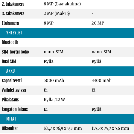
2. takakamera
8 MP (Laajakulma)
-
3. takakamera
2 MP (Makro)
-
Etukamera
8 MP
20 MP
YHTEYDET
Bluetooth
SIM-kortin koko
nano-SIM
nano-SIM
Dual SIM
Kyllä
Kyllä
AKKU
Kapasiteetti
5000 mAh
3300 mAh
Vaihdettavissa
Ei
Ei
Pikalataus
Kyllä, 22 W
Langaton lataus
Ei
Kyllä
MITAT
Ulkomitat
165,7 x 76,9 x 9,3 mm
157,5 x 74,7 x 7,6 mm