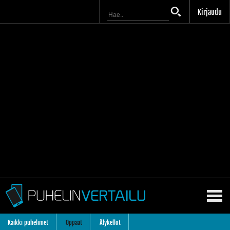
Kirjaudu
Kaikki puhelimet
Oppaat
Älykellot