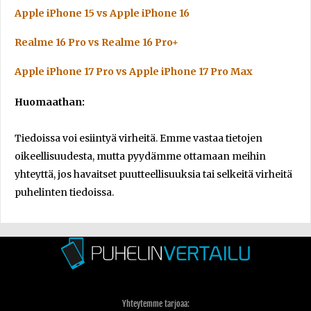
Apple iPhone 15 vs Apple iPhone 16
Realme 16 Pro vs Realme 16 Pro+
Apple iPhone 17 Pro vs Apple iPhone 17 Pro Max
Huomaathan:
Tiedoissa voi esiintyä virheitä. Emme vastaa tietojen
oikeellisuudesta, mutta pyydämme ottamaan meihin
yhteyttä, jos havaitset puutteellisuuksia tai selkeitä virheitä
puhelinten tiedoissa.
Yhteytemme tarjoaa: