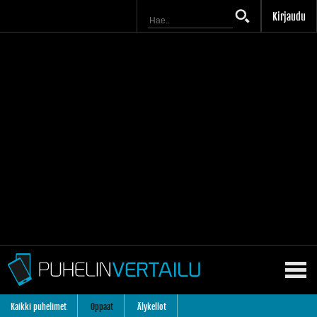
Kirjaudu
Kaikki puhelimet
Oppaat
Älykellot