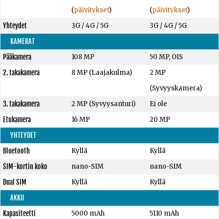
(
päivitykset
)
(
päivitykset
)
Yhteydet
3G / 4G / 5G
3G / 4G / 5G
KAMERAT
Pääkamera
108 MP
50 MP, OIS
2. takakamera
8 MP (Laajakulma)
2 MP
(Syvyyskamera)
3. takakamera
2 MP (Syvyysanturi)
Ei ole
Etukamera
16 MP
20 MP
YHTEYDET
Bluetooth
Kyllä
Kyllä
SIM-kortin koko
nano-SIM
nano-SIM
Dual SIM
Kyllä
Kyllä
AKKU
Kapasiteetti
5000 mAh
5110 mAh