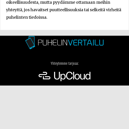
oikeellisuudesta, mutta pyydämme ottamaan meihin
yhteyttä, jos havaitset puutteellisuuksia tai selkeitä virheitä
puhelinten tiedoissa.
Yhteytemme tarjoaa:
Mainosta sivuillamme
Ota yhteyttä
Tietoa AfterDawn Oy:stä
Käyttöehdot ja tietoa yksityisyydensuojasta
Tietosuojaseloste
Puhelinvertailun logot ja materiaalin käyttö markkinoinnissa