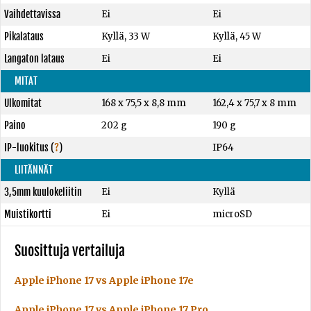
Vaihdettavissa
Ei
Ei
Pikalataus
Kyllä, 33 W
Kyllä, 45 W
Langaton lataus
Ei
Ei
MITAT
Ulkomitat
168 x 75,5 x 8,8 mm
162,4 x 75,7 x 8 mm
Paino
202 g
190 g
IP-luokitus
(
?
)
IP64
LIITÄNNÄT
3,5mm kuulokeliitin
Ei
Kyllä
Muistikortti
Ei
microSD
Suosittuja vertailuja
Apple iPhone 17 vs Apple iPhone 17e
Apple iPhone 17 vs Apple iPhone 17 Pro