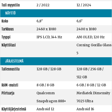
Tuli myyntiin
2 / 2022
12 / 2024
NÄYTTÖ
Koko
6,8"
6,6"
Tarkkuus
2460 x 1080
2400 x 1080
Tyyppi
IPS LCD, 144 Hz
AM OLED, 120 Hz
Näyttölasi
Corning Gorilla Glass
5
JÄRJESTELMÄ
Tallennustila
128 GB
/
128 GB
128 GB
/
256 GB
/
512 GB
RAM-muisti
8 GB
/
8 GB
6 GB
/
8 GB
/
12 GB
Piirisarja
Qualcomm
Mediatek Dimensity
Snapdragon 888+
7025 Ultra
Käyttöjärjestelmä
Android 12
Android 16