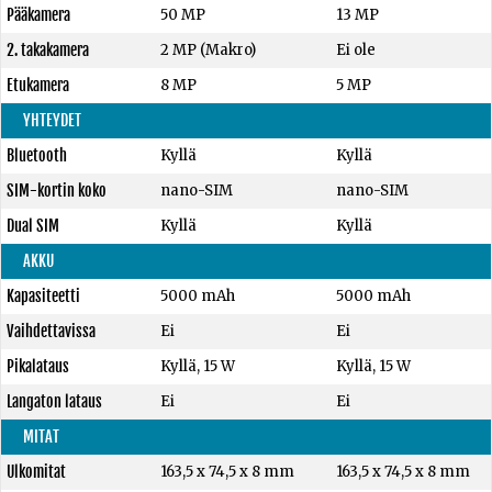
Pääkamera
50 MP
13 MP
2. takakamera
2 MP (Makro)
Ei ole
Etukamera
8 MP
5 MP
YHTEYDET
Bluetooth
Kyllä
Kyllä
SIM-kortin koko
nano-SIM
nano-SIM
Dual SIM
Kyllä
Kyllä
AKKU
Kapasiteetti
5000 mAh
5000 mAh
Vaihdettavissa
Ei
Ei
Pikalataus
Kyllä, 15 W
Kyllä, 15 W
Langaton lataus
Ei
Ei
MITAT
Ulkomitat
163,5 x 74,5 x 8 mm
163,5 x 74,5 x 8 mm