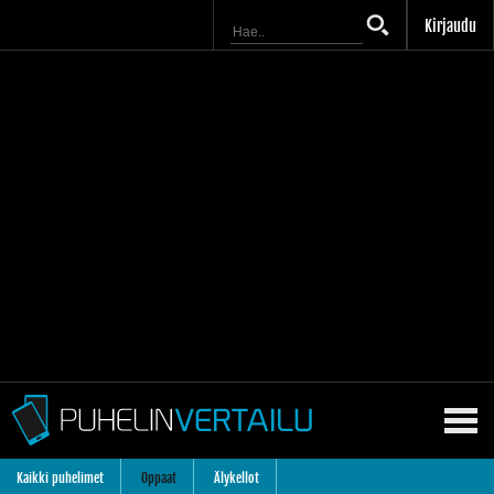
Kirjaudu
Kaikki puhelimet
Oppaat
Älykellot