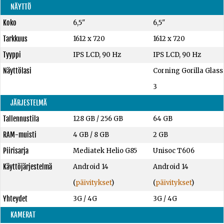
NÄYTTÖ
Koko
6,5"
6,5"
Tarkkuus
1612 x 720
1612 x 720
Tyyppi
IPS LCD, 90 Hz
IPS LCD, 90 Hz
Näyttölasi
Corning Gorilla Glass
3
JÄRJESTELMÄ
Tallennustila
128 GB
/
256 GB
64 GB
RAM-muisti
4 GB
/
8 GB
2 GB
Piirisarja
Mediatek Helio G85
Unisoc T606
Käyttöjärjestelmä
Android 14
Android 14
(
päivitykset
)
(
päivitykset
)
Yhteydet
3G / 4G
3G / 4G
KAMERAT