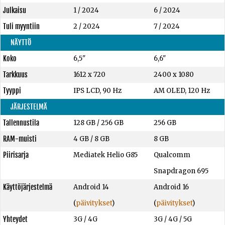
Julkaisu
1 / 2024
6 / 2024
Tuli myyntiin
2 / 2024
7 / 2024
NÄYTTÖ
Koko
6,5"
6,6"
Tarkkuus
1612 x 720
2400 x 1080
Tyyppi
IPS LCD, 90 Hz
AM OLED, 120 Hz
JÄRJESTELMÄ
Tallennustila
128 GB
/
256 GB
256 GB
RAM-muisti
4 GB
/
8 GB
8 GB
Piirisarja
Mediatek Helio G85
Qualcomm
Snapdragon 695
Käyttöjärjestelmä
Android 14
Android 16
(
päivitykset
)
(
päivitykset
)
Yhteydet
3G / 4G
3G / 4G / 5G