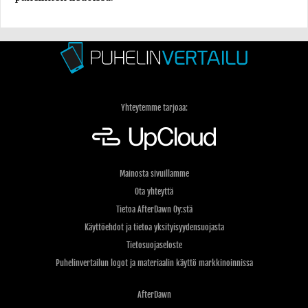
Yhteytemme tarjoaa:
Mainosta sivuillamme
Ota yhteyttä
Tietoa AfterDawn Oy:stä
Käyttöehdot ja tietoa yksityisyydensuojasta
Tietosuojaseloste
Puhelinvertailun logot ja materiaalin käyttö markkinoinnissa
AfterDawn