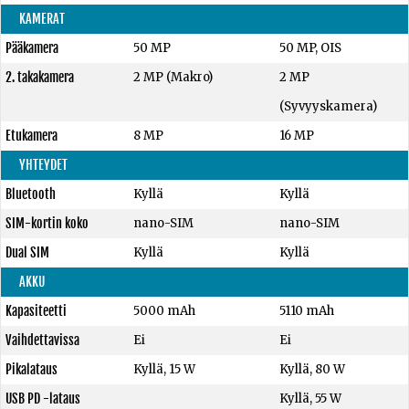
KAMERAT
Pääkamera
50 MP
50 MP, OIS
2. takakamera
2 MP (Makro)
2 MP
(Syvyyskamera)
Etukamera
8 MP
16 MP
YHTEYDET
Bluetooth
Kyllä
Kyllä
SIM-kortin koko
nano-SIM
nano-SIM
Dual SIM
Kyllä
Kyllä
AKKU
Kapasiteetti
5000 mAh
5110 mAh
Vaihdettavissa
Ei
Ei
Pikalataus
Kyllä, 15 W
Kyllä, 80 W
USB PD -lataus
Kyllä, 55 W