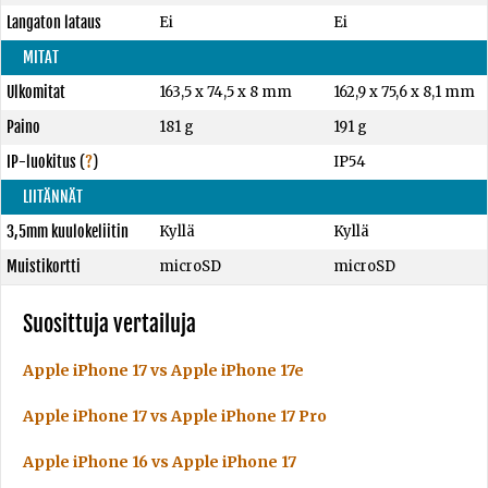
Langaton lataus
Ei
Ei
MITAT
Ulkomitat
163,5 x 74,5 x 8 mm
162,9 x 75,6 x 8,1 mm
Paino
181 g
191 g
IP-luokitus
(
?
)
IP54
LIITÄNNÄT
3,5mm kuulokeliitin
Kyllä
Kyllä
Muistikortti
microSD
microSD
Suosittuja vertailuja
Apple iPhone 17 vs Apple iPhone 17e
Apple iPhone 17 vs Apple iPhone 17 Pro
Apple iPhone 16 vs Apple iPhone 17