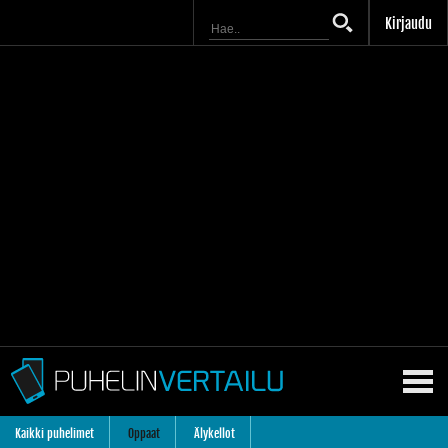
Kirjaudu
Kaikki puhelimet
Oppaat
Älykellot