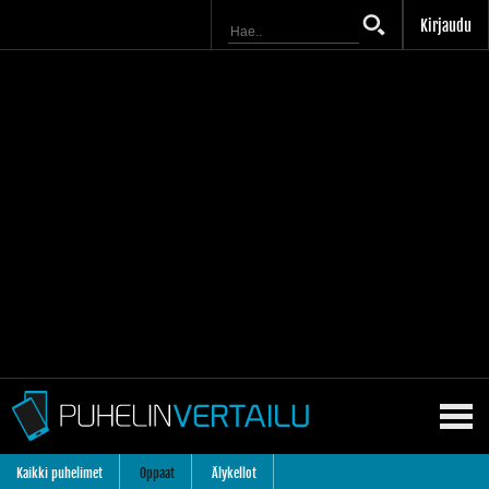
Kirjaudu
Kaikki puhelimet
Oppaat
Älykellot