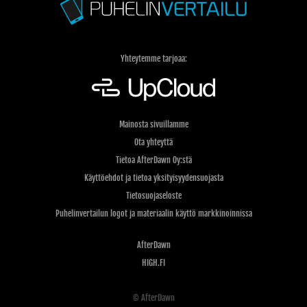
Yhteytemme tarjoaa:
Mainosta sivuillamme
Ota yhteyttä
Tietoa AfterDawn Oy:stä
Käyttöehdot ja tietoa yksityisyydensuojasta
Tietosuojaseloste
Puhelinvertailun logot ja materiaalin käyttö markkinoinnissa
AfterDawn
HIGH.FI
© AfterDawn