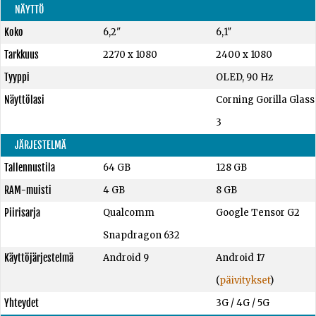
NÄYTTÖ
Koko
6,2"
6,1"
Tarkkuus
2270 x 1080
2400 x 1080
Tyyppi
OLED, 90 Hz
Näyttölasi
Corning Gorilla Glass
3
JÄRJESTELMÄ
Tallennustila
64 GB
128 GB
RAM-muisti
4 GB
8 GB
Piirisarja
Qualcomm
Google Tensor G2
Snapdragon 632
Käyttöjärjestelmä
Android 9
Android 17
(
päivitykset
)
Yhteydet
3G / 4G / 5G