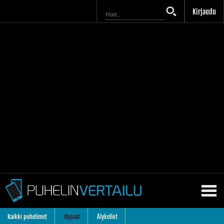
Kirjaudu
Kaikki puhelimet
Oppaat
Älykellot