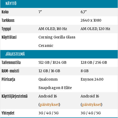
NÄYTTÖ
Koko
7"
6,7"
Tarkkuus
2640 x 1080
Tyyppi
AM OLED, 165 Hz
AM OLED, 120 Hz
Näyttölasi
Corning Gorilla Glass
Ceramic
JÄRJESTELMÄ
Tallennustila
512 GB
/
1024 GB
128 GB
/
256 GB
RAM-muisti
12 GB
/
16 GB
8 GB
Piirisarja
Qualcomm
Exynos 2400
Snapdragon 8 Elite
Käyttöjärjestelmä
Android 16
Android 16
(
päivitykset
)
(
päivitykset
)
Yhteydet
3G / 4G / 5G
3G / 4G / 5G