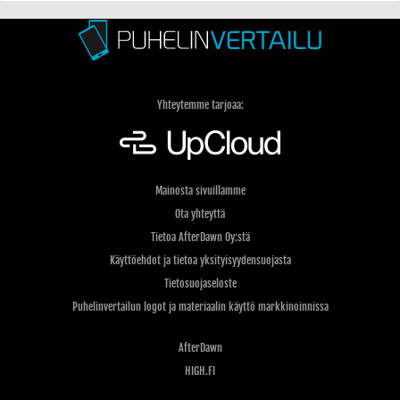
Yhteytemme tarjoaa:
Mainosta sivuillamme
Ota yhteyttä
Tietoa AfterDawn Oy:stä
Käyttöehdot ja tietoa yksityisyydensuojasta
Tietosuojaseloste
Puhelinvertailun logot ja materiaalin käyttö markkinoinnissa
AfterDawn
HIGH.FI