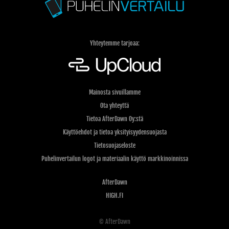
Yhteytemme tarjoaa:
Mainosta sivuillamme
Ota yhteyttä
Tietoa AfterDawn Oy:stä
Käyttöehdot ja tietoa yksityisyydensuojasta
Tietosuojaseloste
Puhelinvertailun logot ja materiaalin käyttö markkinoinnissa
AfterDawn
HIGH.FI
© AfterDawn