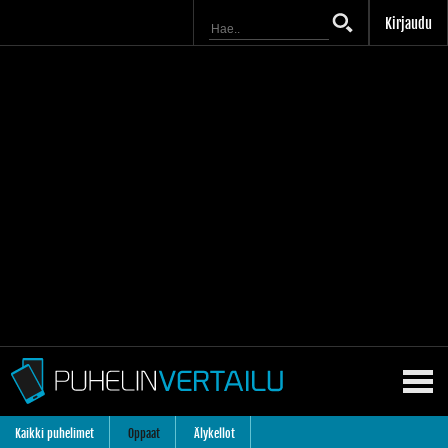
Kirjaudu
Kaikki puhelimet
Oppaat
Älykellot