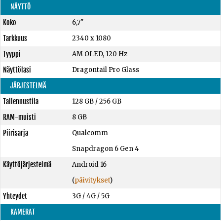
NÄYTTÖ
Koko
6,7"
Tarkkuus
2340 x 1080
Tyyppi
AM OLED, 120 Hz
Näyttölasi
Dragontail Pro Glass
JÄRJESTELMÄ
Tallennustila
128 GB
/
256 GB
RAM-muisti
8 GB
Piirisarja
Qualcomm
Snapdragon 6 Gen 4
Käyttöjärjestelmä
Android 16
(
päivitykset
)
Yhteydet
3G / 4G / 5G
KAMERAT