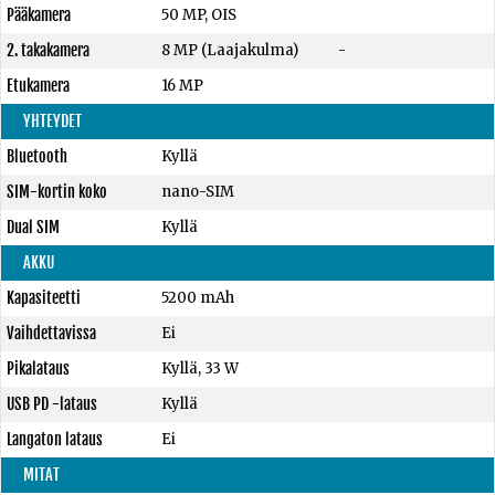
Pääkamera
50 MP, OIS
2. takakamera
8 MP (Laajakulma)
-
Etukamera
16 MP
YHTEYDET
Bluetooth
Kyllä
SIM-kortin koko
nano-SIM
Dual SIM
Kyllä
AKKU
Kapasiteetti
5200 mAh
Vaihdettavissa
Ei
Pikalataus
Kyllä, 33 W
USB PD -lataus
Kyllä
Langaton lataus
Ei
MITAT