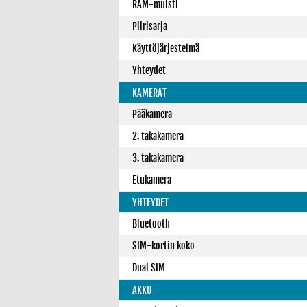
RAM-muisti
Piirisarja
Käyttöjärjestelmä
Yhteydet
KAMERAT
Pääkamera
2. takakamera
3. takakamera
Etukamera
YHTEYDET
Bluetooth
SIM-kortin koko
Dual SIM
AKKU