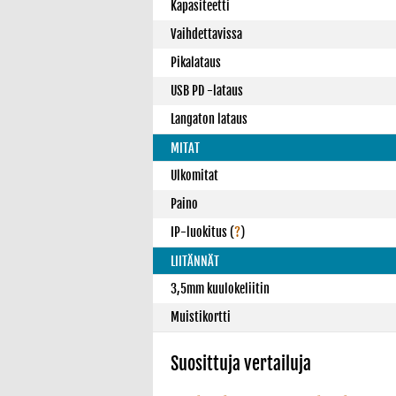
Kapasiteetti
Vaihdettavissa
Pikalataus
USB PD -lataus
Langaton lataus
MITAT
Ulkomitat
Paino
IP-luokitus
(
?
)
LIITÄNNÄT
3,5mm kuulokeliitin
Muistikortti
Suosittuja vertailuja