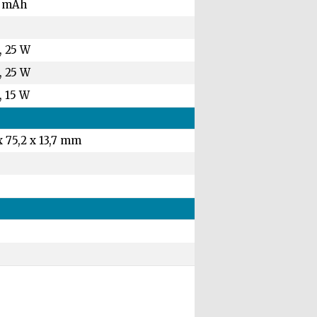
 mAh
, 25 W
, 25 W
, 15 W
x 75,2 x 13,7 mm
g