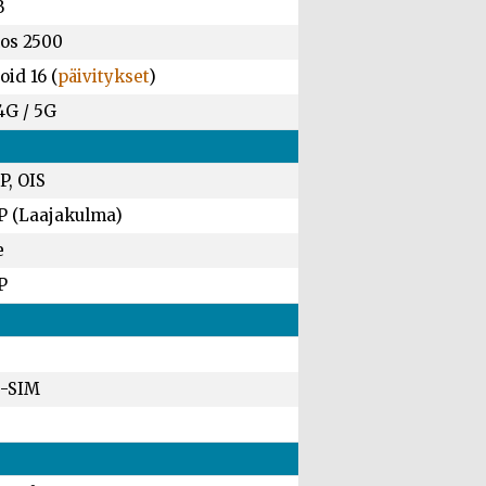
B
os 2500
id 16 (
päivitykset
)
4G / 5G
P, OIS
P (Laajakulma)
e
P
-SIM