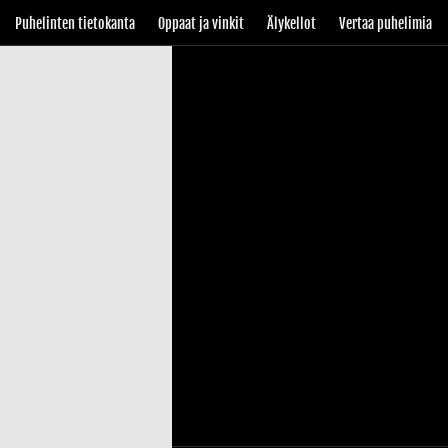
Puhelinten tietokanta
Oppaat ja vinkit
Älykellot
Vertaa puhelimia