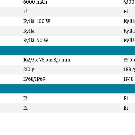
6000 mAh
4300
Ei
Ei
Kyllä, 100 W
Kyllä
Kyllä
Kyllä
Kyllä, 50 W
Kyllä
162,9 x 76,5 x 8,5 mm
85,5 
210 g
188 
IP68/IP69
IP48
Ei
Ei
Ei
Ei