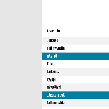
Arvostelu
Julkaisu
Tuli myyntiin
NÄYTTÖ
Koko
Tarkkuus
Tyyppi
Näyttölasi
JÄRJESTELMÄ
Tallennustila