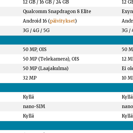
12 GB
/
16 GB
/
24 GB
12 G
Qualcomm Snapdragon 8 Elite
Exyn
Android 16 (
päivitykset
)
Andro
3G / 4G / 5G
3G / 
50 MP, OIS
50 M
50 MP (Telekamera), OIS
12 M
50 MP (Laajakulma)
Ei ol
32 MP
10 M
Kyllä
Kyllä
nano-SIM
nano
Kyllä
Kyllä