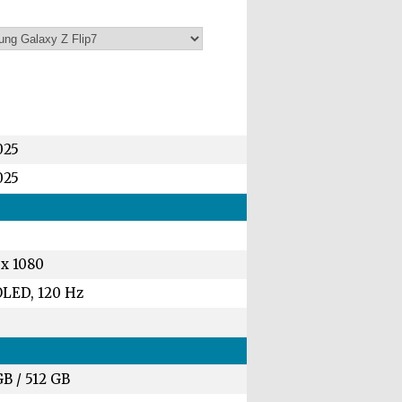
025
025
 x 1080
LED, 120 Hz
GB
/
512 GB