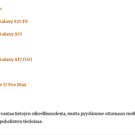
e
alaxy S25 FE
alaxy A57
alaxy A17 (5G)
e 17 Pro Max
e vastaa tietojen oikeellisuudesta, mutta pyydämme ottamaan meihi
 puhelinten tiedoissa.