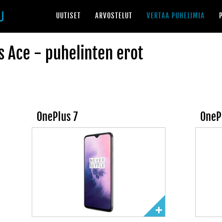
UUTISET
ARVOSTELUT
VERTAA PUHELIMIA
s Ace - puhelinten erot
OnePlus 7
OneP