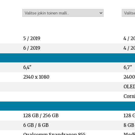
5 / 2019
4 / 2
6 / 2019
4 / 2
6,4"
6,7"
2340 x 1080
2400
OLED
Corni
128 GB
/
256 GB
128 
6 GB
/
8 GB
8 GB
Qualcomm Snapdragon 855
Medi