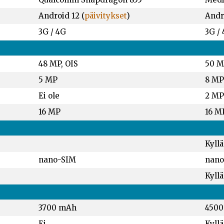
Android 12 (
päivitykset
)
Andro
3G / 4G
3G / 
48 MP, OIS
50 M
5 MP
8 MP
Ei ole
2 MP
16 MP
16 M
Kyllä
nano-SIM
nano
Kyllä
3700 mAh
450
Ei
Kyllä