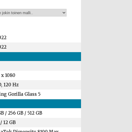
022
022
 x 1080
, 120 Hz
ng Gorilla Glass 5
GB
/
256 GB
/
512 GB
/
12 GB
aTek Dimensity 8100 Max