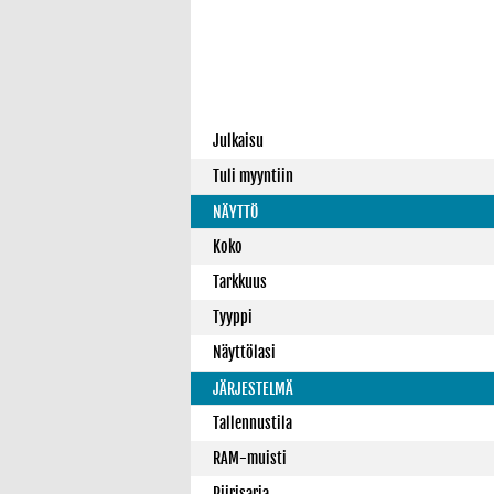
Julkaisu
Tuli myyntiin
NÄYTTÖ
Koko
Tarkkuus
Tyyppi
Näyttölasi
JÄRJESTELMÄ
Tallennustila
RAM-muisti
Piirisarja