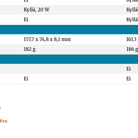
Kyllä, 20 W
Kyllä
Ei
Kyllä
157,7 x 74,8 x 8,1 mm
163,3
182 g
186 
Ei
Ei
Ei
e
 Pro