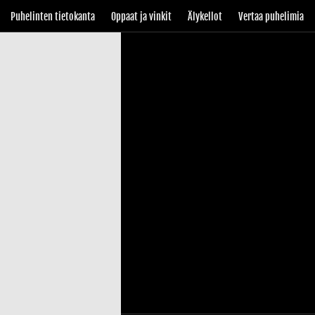
Puhelinten tietokanta
Oppaat ja vinkit
Älykellot
Vertaa puhelimia