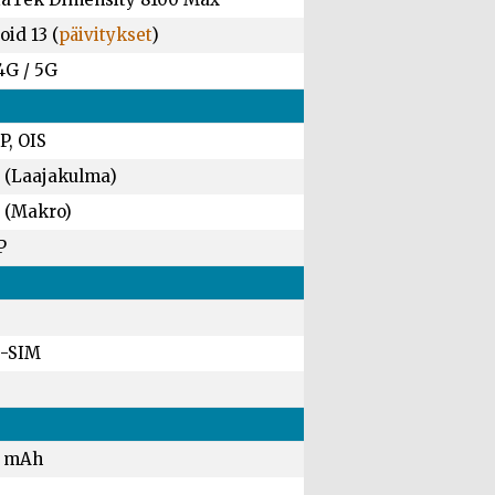
id 13 (
päivitykset
)
4G / 5G
P, OIS
 (Laajakulma)
 (Makro)
P
-SIM
0 mAh