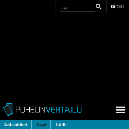
Kirjaudu
Kaikki puhelimet
Oppaat
Älykellot