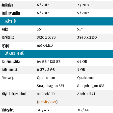
Julkaisu
6 / 2017
2 / 2017
Tuli myyntiin
6 / 2017
5 / 2017
NÄYTTÖ
Koko
5,5"
5,5"
Tarkkuus
1920 x 1080
3840 x 2160
Tyyppi
AM OLED
JÄRJESTELMÄ
Tallennustila
64 GB
/
128 GB
64 GB
RAM-muisti
6 GB
/
8 GB
4 GB
Piirisarja
Qualcomm
Qualcomm
Snapdragon 835
Snapdragon 835
Käyttöjärjestelmä
Android 10
Android 7.1
(
päivitykset
)
Yhteydet
3G / 4G
3G / 4G