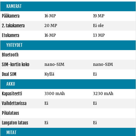
KAMERAT
Pääkamera
16 MP
19 MP
2. takakamera
20 MP
Ei ole
Etukamera
16 MP
13 MP
YHTEYDET
Bluetooth
SIM-kortin koko
nano-SIM
nano-SIM
Dual SIM
Kyllä
Ei
AKKU
Kapasiteetti
3300 mAh
3230 mAh
Vaihdettavissa
Ei
Ei
Pikalataus
Langaton lataus
Ei
Ei
MITAT