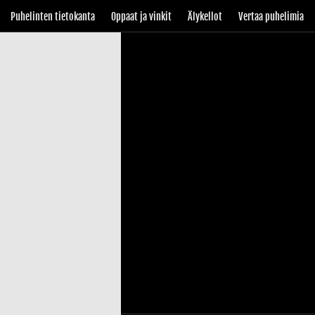
Puhelinten tietokanta
Oppaat ja vinkit
Älykellot
Vertaa puhelimia