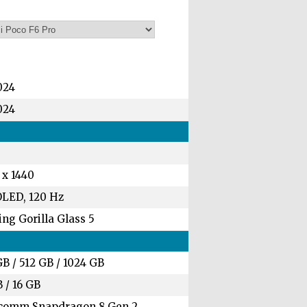
024
024
 x 1440
LED, 120 Hz
ng Gorilla Glass 5
GB
/
512 GB
/
1024 GB
B
/
16 GB
comm Snapdragon 8 Gen 2