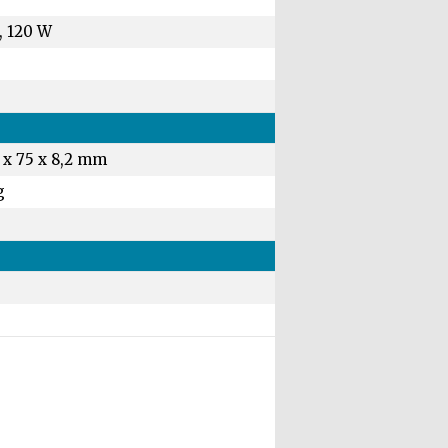
, 120 W
 x 75 x 8,2 mm
g