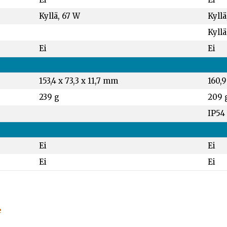
Kyllä, 67 W
Kyllä
Kyllä
Ei
Ei
153,4 x 73,3 x 11,7 mm
160,9
239 g
209 
IP54
Ei
Ei
Ei
Ei
e