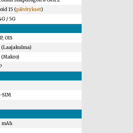
id 15 (
päivitykset
)
4G / 5G
P, OIS
 (Laajakulma)
 (Makro)
P
-SIM
0 mAh