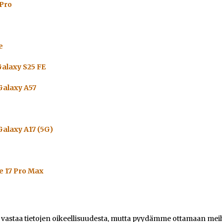
 Pro
e
alaxy S25 FE
alaxy A57
alaxy A17 (5G)
e 17 Pro Max
e vastaa tietojen oikeellisuudesta, mutta pyydämme ottamaan meihi