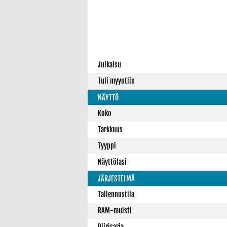
Julkaisu
Tuli myyntiin
NÄYTTÖ
Koko
Tarkkuus
Tyyppi
Näyttölasi
JÄRJESTELMÄ
Tallennustila
RAM-muisti
Piirisarja