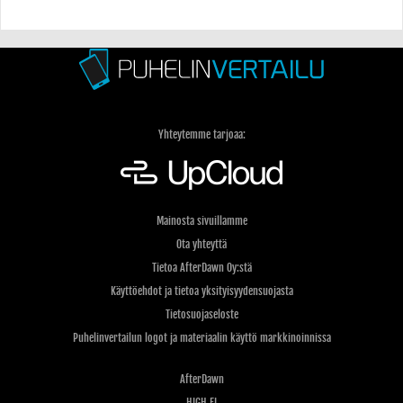
Yhteytemme tarjoaa:
Mainosta sivuillamme
Ota yhteyttä
Tietoa AfterDawn Oy:stä
Käyttöehdot ja tietoa yksityisyydensuojasta
Tietosuojaseloste
Puhelinvertailun logot ja materiaalin käyttö markkinoinnissa
AfterDawn
HIGH.FI