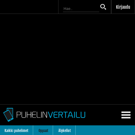
Kirjaudu
Kaikki puhelimet
Oppaat
Älykellot