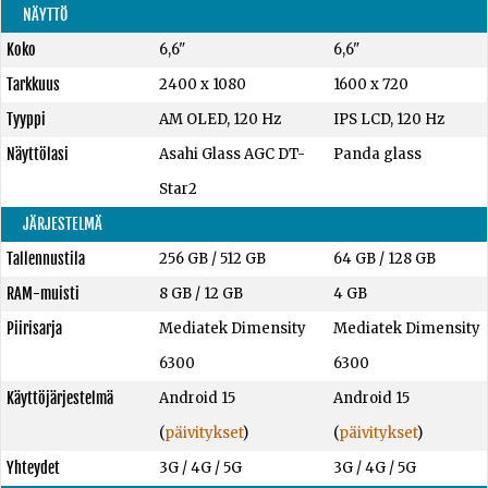
NÄYTTÖ
Koko
6,6"
6,6"
Tarkkuus
2400 x 1080
1600 x 720
Tyyppi
AM OLED, 120 Hz
IPS LCD, 120 Hz
Näyttölasi
Asahi Glass AGC DT-
Panda glass
Star2
JÄRJESTELMÄ
Tallennustila
256 GB
/
512 GB
64 GB
/
128 GB
RAM-muisti
8 GB
/
12 GB
4 GB
Piirisarja
Mediatek Dimensity
Mediatek Dimensity
6300
6300
Käyttöjärjestelmä
Android 15
Android 15
(
päivitykset
)
(
päivitykset
)
Yhteydet
3G / 4G / 5G
3G / 4G / 5G