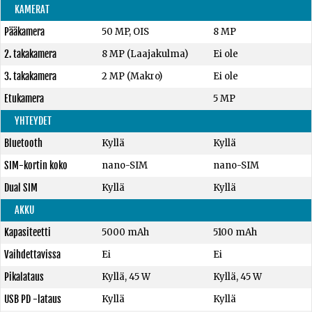
KAMERAT
Pääkamera
50 MP, OIS
8 MP
2. takakamera
8 MP (Laajakulma)
Ei ole
3. takakamera
2 MP (Makro)
Ei ole
Etukamera
5 MP
YHTEYDET
Bluetooth
Kyllä
Kyllä
SIM-kortin koko
nano-SIM
nano-SIM
Dual SIM
Kyllä
Kyllä
AKKU
Kapasiteetti
5000 mAh
5100 mAh
Vaihdettavissa
Ei
Ei
Pikalataus
Kyllä, 45 W
Kyllä, 45 W
USB PD -lataus
Kyllä
Kyllä