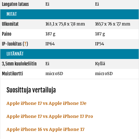
Langaton lataus
Ei
Ei
MITAT
Ulkomitat
163,1 x 75,8 x 7,8 mm
165,7 x 76 x 7,7 mm
Paino
187 g
187 g
IP-luokitus
(
?
)
IP64
IP54
LIITÄNNÄT
3,5mm kuulokeliitin
Ei
Kyllä
Muistikortti
microSD
microSD
Suosittuja vertailuja
Apple iPhone 17 vs Apple iPhone 17e
Apple iPhone 17 vs Apple iPhone 17 Pro
Apple iPhone 16 vs Apple iPhone 17