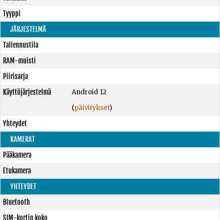
Tyyppi
JÄRJESTELMÄ
Tallennustila
RAM-muisti
Piirisarja
Käyttöjärjestelmä
Android 12
(
päivitykset
)
Yhteydet
KAMERAT
Pääkamera
Etukamera
YHTEYDET
Bluetooth
SIM-kortin koko