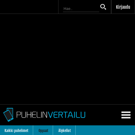
Kirjaudu
Kaikki puhelimet
Oppaat
Älykellot