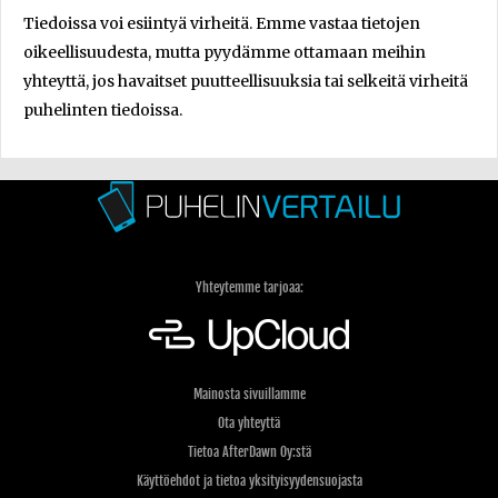
Tiedoissa voi esiintyä virheitä. Emme vastaa tietojen
oikeellisuudesta, mutta pyydämme ottamaan meihin
yhteyttä, jos havaitset puutteellisuuksia tai selkeitä virheitä
puhelinten tiedoissa.
Yhteytemme tarjoaa:
Mainosta sivuillamme
Ota yhteyttä
Tietoa AfterDawn Oy:stä
Käyttöehdot ja tietoa yksityisyydensuojasta