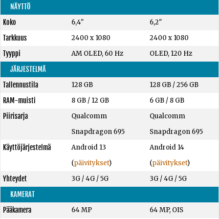
NÄYTTÖ
Koko
6,4"
6,2"
Tarkkuus
2400 x 1080
2400 x 1080
Tyyppi
AM OLED, 60 Hz
OLED, 120 Hz
JÄRJESTELMÄ
Tallennustila
128 GB
128 GB
/
256 GB
RAM-muisti
8 GB
/
12 GB
6 GB
/
8 GB
Piirisarja
Qualcomm
Qualcomm
Snapdragon 695
Snapdragon 695
Käyttöjärjestelmä
Android 13
Android 14
(
päivitykset
)
(
päivitykset
)
Yhteydet
3G / 4G / 5G
3G / 4G / 5G
KAMERAT
Pääkamera
64 MP
64 MP, OIS