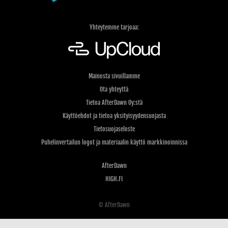
Yhteytemme tarjoaa:
Mainosta sivuillamme
Ota yhteyttä
Tietoa AfterDawn Oy:stä
Käyttöehdot ja tietoa yksityisyydensuojasta
Tietosuojaseloste
Puhelinvertailun logot ja materiaalin käyttö markkinoinnissa
AfterDawn
HIGH.FI
© AfterDawn