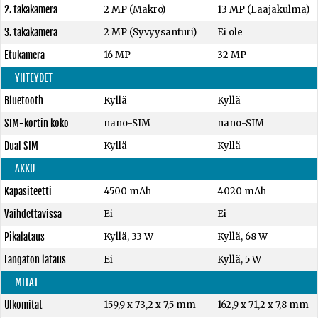
2. takakamera
2 MP (Makro)
13 MP (Laajakulma)
3. takakamera
2 MP (Syvyysanturi)
Ei ole
Etukamera
16 MP
32 MP
YHTEYDET
Bluetooth
Kyllä
Kyllä
SIM-kortin koko
nano-SIM
nano-SIM
Dual SIM
Kyllä
Kyllä
AKKU
Kapasiteetti
4500 mAh
4020 mAh
Vaihdettavissa
Ei
Ei
Pikalataus
Kyllä, 33 W
Kyllä, 68 W
Langaton lataus
Ei
Kyllä, 5 W
MITAT
Ulkomitat
159,9 x 73,2 x 7,5 mm
162,9 x 71,2 x 7,8 mm