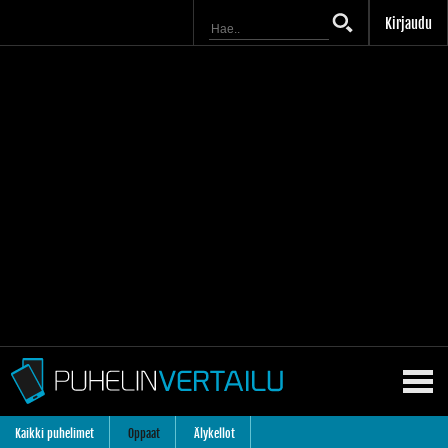
Kirjaudu
Kaikki puhelimet
Oppaat
Älykellot