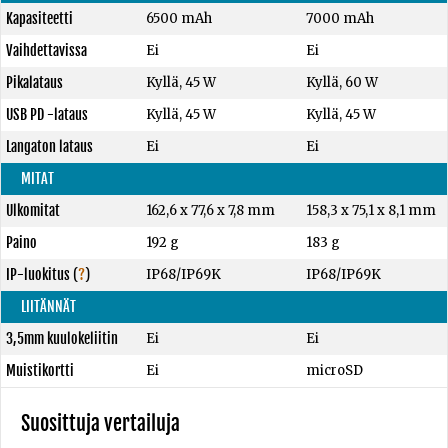
Kapasiteetti
6500 mAh
7000 mAh
Vaihdettavissa
Ei
Ei
Pikalataus
Kyllä, 45 W
Kyllä, 60 W
USB PD -lataus
Kyllä, 45 W
Kyllä, 45 W
Langaton lataus
Ei
Ei
MITAT
Ulkomitat
162,6 x 77,6 x 7,8 mm
158,3 x 75,1 x 8,1 mm
Paino
192 g
183 g
IP-luokitus
(
?
)
IP68/IP69K
IP68/IP69K
LIITÄNNÄT
3,5mm kuulokeliitin
Ei
Ei
Muistikortti
Ei
microSD
Suosittuja vertailuja