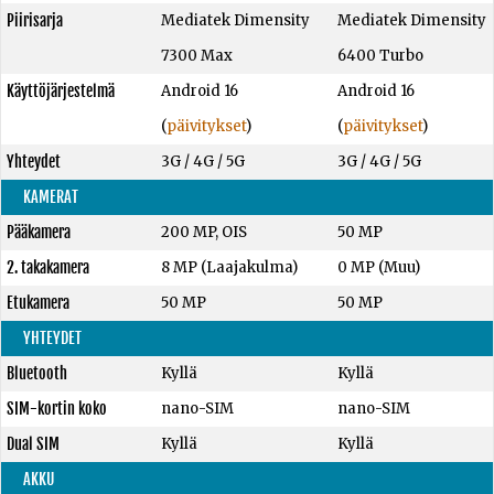
Piirisarja
Mediatek Dimensity
Mediatek Dimensity
7300 Max
6400 Turbo
Käyttöjärjestelmä
Android 16
Android 16
(
päivitykset
)
(
päivitykset
)
Yhteydet
3G / 4G / 5G
3G / 4G / 5G
KAMERAT
Pääkamera
200 MP, OIS
50 MP
2. takakamera
8 MP (Laajakulma)
0 MP (Muu)
Etukamera
50 MP
50 MP
YHTEYDET
Bluetooth
Kyllä
Kyllä
SIM-kortin koko
nano-SIM
nano-SIM
Dual SIM
Kyllä
Kyllä
AKKU