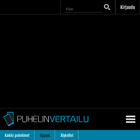
Kirjaudu
Kaikki puhelimet
Oppaat
Älykellot