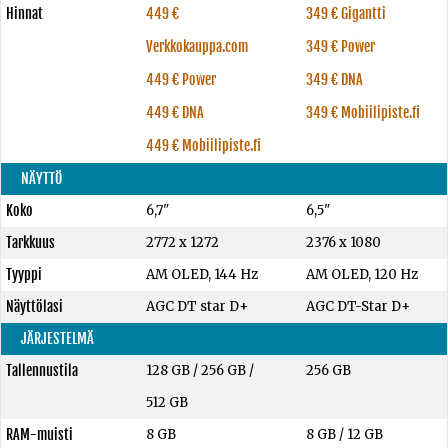
Hinnat
449 €
349 € Gigantti
Verkkokauppa.com
349 € Power
449 € Power
349 € DNA
449 € DNA
349 € Mobiilipiste.fi
449 € Mobiilipiste.fi
NÄYTTÖ
Koko
6,7"
6,5"
Tarkkuus
2772 x 1272
2376 x 1080
Tyyppi
AM OLED, 144 Hz
AM OLED, 120 Hz
Näyttölasi
AGC DT star D+
AGC DT-Star D+
JÄRJESTELMÄ
Tallennustila
128 GB
/
256 GB
/
256 GB
512 GB
RAM-muisti
8 GB
8 GB
/
12 GB