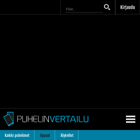
Kirjaudu
Kaikki puhelimet
Oppaat
Älykellot