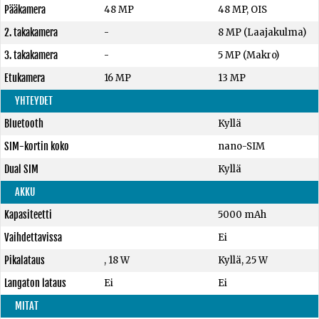
Pääkamera
48 MP
48 MP, OIS
2. takakamera
-
8 MP (Laajakulma)
3. takakamera
-
5 MP (Makro)
Etukamera
16 MP
13 MP
YHTEYDET
Bluetooth
Kyllä
SIM-kortin koko
nano-SIM
Dual SIM
Kyllä
AKKU
Kapasiteetti
5000 mAh
Vaihdettavissa
Ei
Pikalataus
, 18 W
Kyllä, 25 W
Langaton lataus
Ei
Ei
MITAT