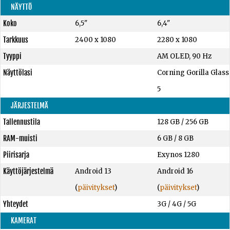
NÄYTTÖ
Koko
6,5"
6,4"
Tarkkuus
2400 x 1080
2280 x 1080
Tyyppi
AM OLED, 90 Hz
Näyttölasi
Corning Gorilla Glass
5
JÄRJESTELMÄ
Tallennustila
128 GB
/
256 GB
RAM-muisti
6 GB
/
8 GB
Piirisarja
Exynos 1280
Käyttöjärjestelmä
Android 13
Android 16
(
päivitykset
)
(
päivitykset
)
Yhteydet
3G / 4G / 5G
KAMERAT