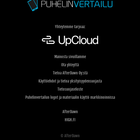
Yhteytemme tarjoaa:
Mainosta sivuillamme
Ota yhteyttä
Tietoa AfterDawn Oy:stä
Käyttöehdot ja tietoa yksityisyydensuojasta
Tietosuojaseloste
Puhelinvertailun logot ja materiaalin käyttö markkinoinnissa
AfterDawn
HIGH.FI
© AfterDawn