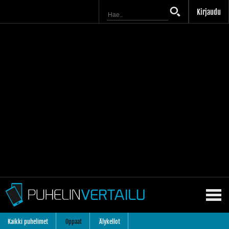
Kirjaudu
Kaikki puhelimet
Oppaat
Älykellot