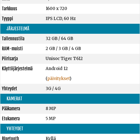
Tarkkuus
1600 x 720
Tyyppi
IPS LCD, 60 Hz
JÄRJESTELMÄ
Tallennustila
32 GB
/
64 GB
RAM-muisti
2 GB
/
3 GB
/
4 GB
Piirisarja
Unisoc Tiger T612
Käyttöjärjestelmä
Android 12
(
päivitykset
)
Yhteydet
3G / 4G
KAMERAT
Pääkamera
8 MP
Etukamera
5 MP
YHTEYDET
Bluetooth
Kyllä