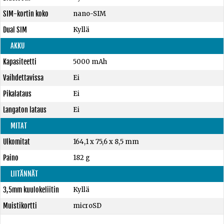
SIM-kortin koko
nano-SIM
Dual SIM
Kyllä
AKKU
Kapasiteetti
5000 mAh
Vaihdettavissa
Ei
Pikalataus
Ei
Langaton lataus
Ei
MITAT
Ulkomitat
164,1 x 75,6 x 8,5 mm
Paino
182 g
LIITÄNNÄT
3,5mm kuulokeliitin
Kyllä
Muistikortti
microSD