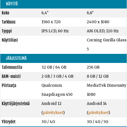
NÄYTTÖ
Koko
6,4"
6,6"
Tarkkuus
1560 x 720
2400 x 1080
Tyyppi
IPS LCD, 60 Hz
AM OLED, 120 Hz
Näyttölasi
Corning Gorilla Glass
5
JÄRJESTELMÄ
Tallennustila
32 GB
/
64 GB
256 GB
RAM-muisti
2 GB
/
3 GB
/
4 GB
8 GB
/
12 GB
Piirisarja
Qualcomm
MediaTek Dimensity
Snapdragon 450
1080
Käyttöjärjestelmä
Android 12
Android 14
(
päivitykset
)
(
päivitykset
)
Yhteydet
3G / 4G
3G / 4G / 5G