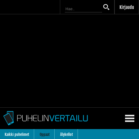
Kirjaudu
Kaikki puhelimet
Oppaat
Älykellot