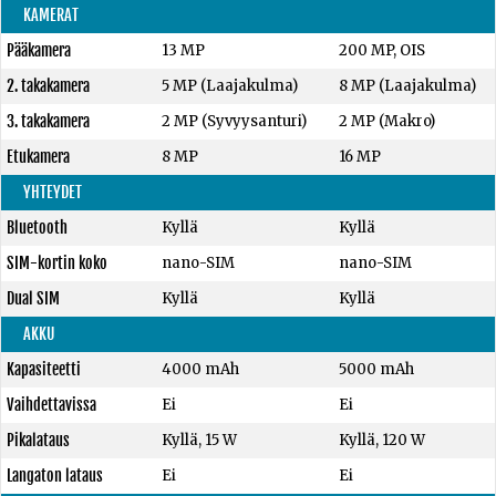
KAMERAT
Pääkamera
13 MP
200 MP, OIS
2. takakamera
5 MP (Laajakulma)
8 MP (Laajakulma)
3. takakamera
2 MP (Syvyysanturi)
2 MP (Makro)
Etukamera
8 MP
16 MP
YHTEYDET
Bluetooth
Kyllä
Kyllä
SIM-kortin koko
nano-SIM
nano-SIM
Dual SIM
Kyllä
Kyllä
AKKU
Kapasiteetti
4000 mAh
5000 mAh
Vaihdettavissa
Ei
Ei
Pikalataus
Kyllä, 15 W
Kyllä, 120 W
Langaton lataus
Ei
Ei