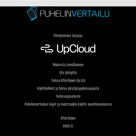
Yhteytemme tarjoaa:
Mainosta sivuillamme
Ota yhteyttä
Tietoa AfterDawn Oy:stä
Käyttöehdot ja tietoa yksityisyydensuojasta
Tietosuojaseloste
Puhelinvertailun logot ja materiaalin käyttö markkinoinnissa
AfterDawn
HIGH.FI