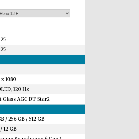
025
025
 x 1080
LED, 120 Hz
i Glass AGC DT-Star2
GB
/
256 GB
/
512 GB
/
12 GB
comm Snapdragon 6 Gen 1