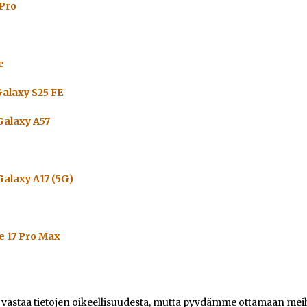
 Pro
e
alaxy S25 FE
alaxy A57
alaxy A17 (5G)
e 17 Pro Max
e vastaa tietojen oikeellisuudesta, mutta pyydämme ottamaan meihi