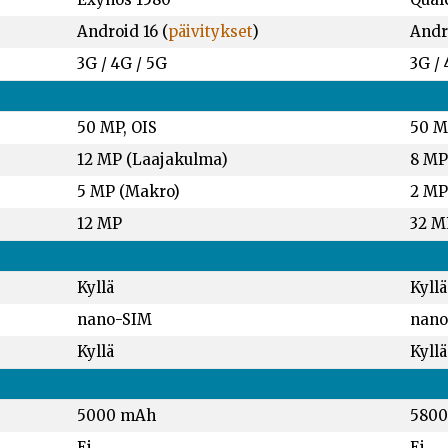
Android 16 (
päivitykset
)
Andro
3G / 4G / 5G
3G / 
50 MP, OIS
50 M
12 MP (Laajakulma)
8 MP
5 MP (Makro)
2 MP
12 MP
32 M
Kyllä
Kyllä
nano-SIM
nano
Kyllä
Kyllä
5000 mAh
580
Ei
Ei