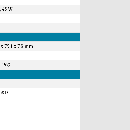
, 45 W
 x 75,1 x 7,8 mm
g
/IP69
oSD