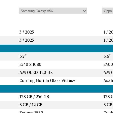
3 / 2025
1 / 2
3 / 2025
1 / 2
6,7"
6,6"
2340 x 1080
2400
AM OLED, 120 Hz
AM O
Corning Gorilla Glass Victus+
Asah
128 GB
/
256 GB
128 
8 GB
/
12 GB
8 GB
Exynos 1580
Qual