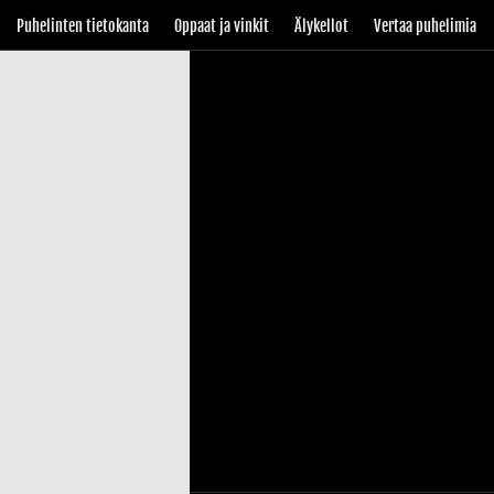
Puhelinten tietokanta
Oppaat ja vinkit
Älykellot
Vertaa puhelimia