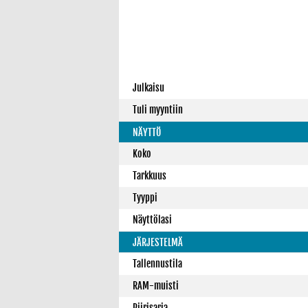
Julkaisu
Tuli myyntiin
NÄYTTÖ
Koko
Tarkkuus
Tyyppi
Näyttölasi
JÄRJESTELMÄ
Tallennustila
RAM-muisti
Piirisarja