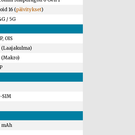
id 16 (
päivitykset
)
4G / 5G
P, OIS
 (Laajakulma)
 (Makro)
P
-SIM
0 mAh