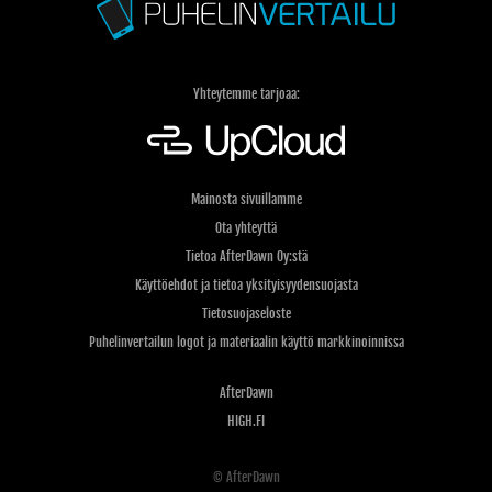
Yhteytemme tarjoaa:
Mainosta sivuillamme
Ota yhteyttä
Tietoa AfterDawn Oy:stä
Käyttöehdot ja tietoa yksityisyydensuojasta
Tietosuojaseloste
Puhelinvertailun logot ja materiaalin käyttö markkinoinnissa
AfterDawn
HIGH.FI
© AfterDawn