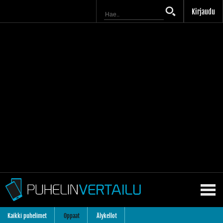
Kirjaudu
Kaikki puhelimet
Oppaat
Älykellot