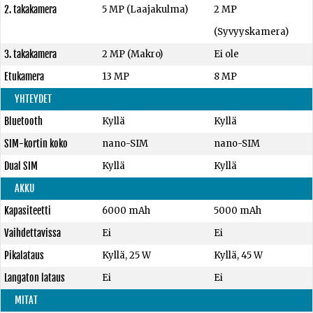
2. takakamera
5 MP (Laajakulma)
2 MP
(Syvyyskamera)
3. takakamera
2 MP (Makro)
Ei ole
Etukamera
13 MP
8 MP
YHTEYDET
Bluetooth
Kyllä
Kyllä
SIM-kortin koko
nano-SIM
nano-SIM
Dual SIM
Kyllä
Kyllä
AKKU
Kapasiteetti
6000 mAh
5000 mAh
Vaihdettavissa
Ei
Ei
Pikalataus
Kyllä, 25 W
Kyllä, 45 W
Langaton lataus
Ei
Ei
MITAT