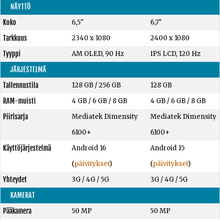
NÄYTTÖ
Koko
6,5"
6,7"
Tarkkuus
2340 x 1080
2400 x 1080
Tyyppi
AM OLED, 90 Hz
IPS LCD, 120 Hz
JÄRJESTELMÄ
Tallennustila
128 GB
/
256 GB
128 GB
RAM-muisti
4 GB
/
6 GB
/
8 GB
4 GB
/
6 GB
/
8 GB
Piirisarja
Mediatek Dimensity
Mediatek Dimensity
6100+
6100+
Käyttöjärjestelmä
Android 16
Android 15
(
päivitykset
)
(
päivitykset
)
Yhteydet
3G / 4G / 5G
3G / 4G / 5G
KAMERAT
Pääkamera
50 MP
50 MP