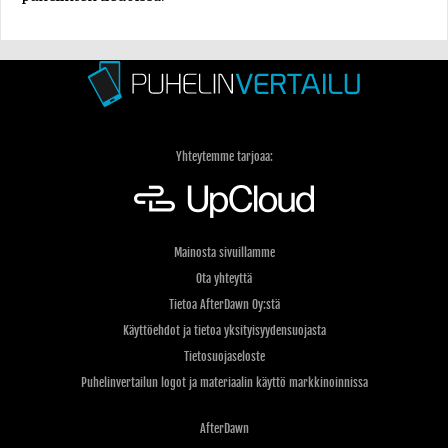
Yhteytemme tarjoaa:
Mainosta sivuillamme
Ota yhteyttä
Tietoa AfterDawn Oy:stä
Käyttöehdot ja tietoa yksityisyydensuojasta
Tietosuojaseloste
Puhelinvertailun logot ja materiaalin käyttö markkinoinnissa
AfterDawn