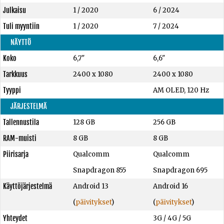
Julkaisu
1 / 2020
6 / 2024
Tuli myyntiin
1 / 2020
7 / 2024
NÄYTTÖ
Koko
6,7"
6,6"
Tarkkuus
2400 x 1080
2400 x 1080
Tyyppi
AM OLED, 120 Hz
JÄRJESTELMÄ
Tallennustila
128 GB
256 GB
RAM-muisti
8 GB
8 GB
Piirisarja
Qualcomm
Qualcomm
Snapdragon 855
Snapdragon 695
Käyttöjärjestelmä
Android 13
Android 16
(
päivitykset
)
(
päivitykset
)
Yhteydet
3G / 4G / 5G