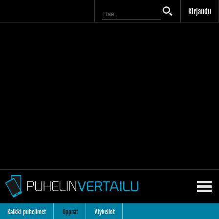
Kirjaudu
Kaikki puhelimet
Oppaat
Älykellot