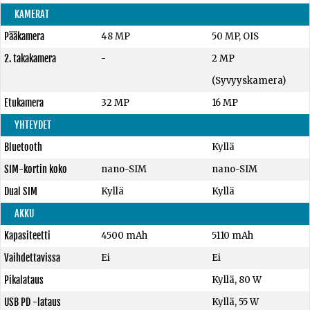
KAMERAT
Pääkamera
48 MP
50 MP, OIS
2. takakamera
-
2 MP
(Syvyyskamera)
Etukamera
32 MP
16 MP
YHTEYDET
Bluetooth
Kyllä
SIM-kortin koko
nano-SIM
nano-SIM
Dual SIM
Kyllä
Kyllä
AKKU
Kapasiteetti
4500 mAh
5110 mAh
Vaihdettavissa
Ei
Ei
Pikalataus
Kyllä, 80 W
USB PD -lataus
Kyllä, 55 W