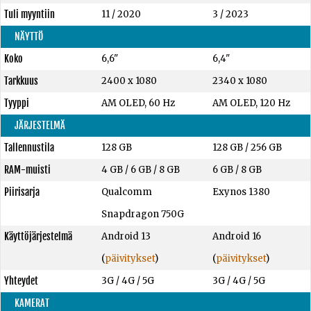
Tuli myyntiin
11 / 2020
3 / 2023
NÄYTTÖ
Koko
6,6"
6,4"
Tarkkuus
2400 x 1080
2340 x 1080
Tyyppi
AM OLED, 60 Hz
AM OLED, 120 Hz
JÄRJESTELMÄ
Tallennustila
128 GB
128 GB
/
256 GB
RAM-muisti
4 GB
/
6 GB
/
8 GB
6 GB
/
8 GB
Piirisarja
Qualcomm
Exynos 1380
Snapdragon 750G
Käyttöjärjestelmä
Android 13
Android 16
(
päivitykset
)
(
päivitykset
)
Yhteydet
3G / 4G / 5G
3G / 4G / 5G
KAMERAT