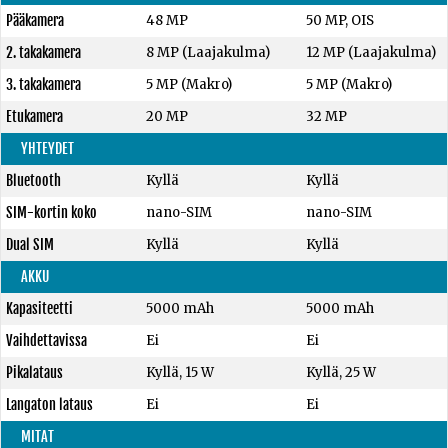
Pääkamera
48 MP
50 MP, OIS
2. takakamera
8 MP (Laajakulma)
12 MP (Laajakulma)
3. takakamera
5 MP (Makro)
5 MP (Makro)
Etukamera
20 MP
32 MP
YHTEYDET
Bluetooth
Kyllä
Kyllä
SIM-kortin koko
nano-SIM
nano-SIM
Dual SIM
Kyllä
Kyllä
AKKU
Kapasiteetti
5000 mAh
5000 mAh
Vaihdettavissa
Ei
Ei
Pikalataus
Kyllä, 15 W
Kyllä, 25 W
Langaton lataus
Ei
Ei
MITAT