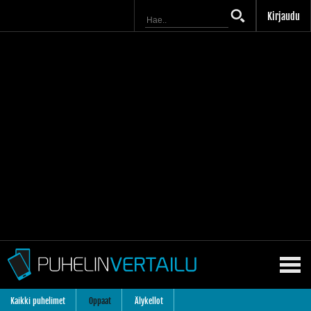
Kirjaudu
Kaikki puhelimet
Oppaat
Älykellot