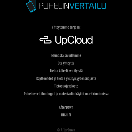
Yhteytemme tarjoaa:
Mainosta sivuillamme
Ota yhteyttä
Tietoa AfterDawn Oy:stä
Käyttöehdot ja tietoa yksityisyydensuojasta
Tietosuojaseloste
Puhelinvertailun logot ja materiaalin käyttö markkinoinnissa
AfterDawn
HIGH.FI
© AfterDawn