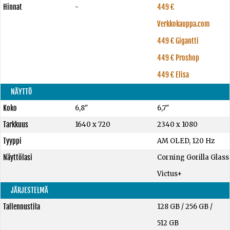
Hinnat
-
449 €
Verkkokauppa.com
449 € Gigantti
449 € Proshop
449 € Elisa
NÄYTTÖ
Koko
6,8"
6,7"
Tarkkuus
1640 x 720
2340 x 1080
Tyyppi
AM OLED, 120 Hz
Näyttölasi
Corning Gorilla Glass
Victus+
JÄRJESTELMÄ
Tallennustila
128 GB
/
256 GB
/
512 GB