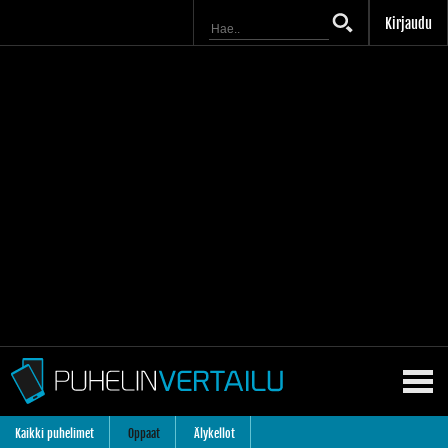
Kirjaudu
Kaikki puhelimet
Oppaat
Älykellot