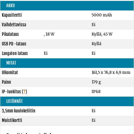
AKKU
Kapasiteetti
5000 mAh
Vaihdettavissa
Ei
Pikalataus
, 18 W
Kyllä, 45 W
USB PD -lataus
Kyllä
Langaton lataus
Ei
Ei
MITAT
Ulkomitat
161,5 x 76,8 x 6,9 mm
Paino
179 g
IP-luokitus
(
?
)
IP68
LIITÄNNÄT
3,5mm kuulokeliitin
Ei
Muistikortti
Ei