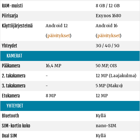
RAM-muisti
8 GB
/
12 GB
Piirisarja
Exynos 1680
Käyttöjärjestelmä
Android 12
Android 16
(
päivitykset
)
(
päivitykset
)
Yhteydet
3G / 4G / 5G
KAMERAT
Pääkamera
16,4 MP
50 MP, OIS
2. takakamera
-
12 MP (Laajakulma)
3. takakamera
-
5 MP (Makro)
Etukamera
8 MP
12 MP
YHTEYDET
Bluetooth
Kyllä
SIM-kortin koko
nano-SIM
Dual SIM
Kyllä