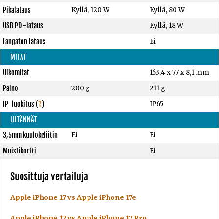
Pikalataus
Kyllä, 120 W
Kyllä, 80 W
USB PD -lataus
Kyllä, 18 W
Langaton lataus
Ei
MITAT
Ulkomitat
163,4 x 77 x 8,1 mm
Paino
200 g
211 g
IP-luokitus
(
?
)
IP65
LIITÄNNÄT
3,5mm kuulokeliitin
Ei
Ei
Muistikortti
Ei
Suosittuja vertailuja
Apple iPhone 17 vs Apple iPhone 17e
Apple iPhone 17 vs Apple iPhone 17 Pro