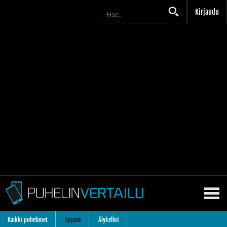
Kirjaudu
Kaikki puhelimet
Oppaat
Älykellot