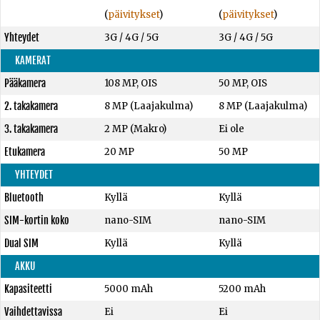
(
päivitykset
)
(
päivitykset
)
Yhteydet
3G / 4G / 5G
3G / 4G / 5G
KAMERAT
Pääkamera
108 MP, OIS
50 MP, OIS
2. takakamera
8 MP (Laajakulma)
8 MP (Laajakulma)
3. takakamera
2 MP (Makro)
Ei ole
Etukamera
20 MP
50 MP
YHTEYDET
Bluetooth
Kyllä
Kyllä
SIM-kortin koko
nano-SIM
nano-SIM
Dual SIM
Kyllä
Kyllä
AKKU
Kapasiteetti
5000 mAh
5200 mAh
Vaihdettavissa
Ei
Ei