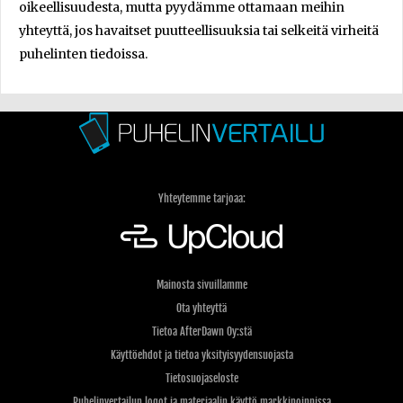
oikeellisuudesta, mutta pyydämme ottamaan meihin
yhteyttä, jos havaitset puutteellisuuksia tai selkeitä virheitä
puhelinten tiedoissa.
Yhteytemme tarjoaa:
Mainosta sivuillamme
Ota yhteyttä
Tietoa AfterDawn Oy:stä
Käyttöehdot ja tietoa yksityisyydensuojasta
Tietosuojaseloste
Puhelinvertailun logot ja materiaalin käyttö markkinoinnissa