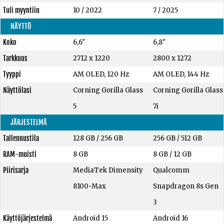
Tuli myyntiin
10 / 2022
7 / 2025
NÄYTTÖ
Koko
6,6"
6,8"
Tarkkuus
2712 x 1220
2800 x 1272
Tyyppi
AM OLED, 120 Hz
AM OLED, 144 Hz
Näyttölasi
Corning Gorilla Glass
Corning Gorilla Glass
5
7i
JÄRJESTELMÄ
Tallennustila
128 GB
/
256 GB
256 GB
/
512 GB
RAM-muisti
8 GB
8 GB
/
12 GB
Piirisarja
MediaTek Dimensity
Qualcomm
8100-Max
Snapdragon 8s Gen
3
Käyttöjärjestelmä
Android 15
Android 16