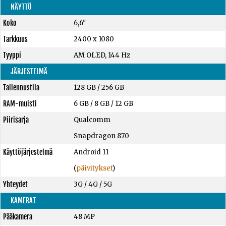
NÄYTTÖ
Koko
6,6"
Tarkkuus
2400 x 1080
Tyyppi
AM OLED, 144 Hz
JÄRJESTELMÄ
Tallennustila
128 GB
/
256 GB
RAM-muisti
6 GB
/
8 GB
/
12 GB
Piirisarja
Qualcomm
Snapdragon 870
Käyttöjärjestelmä
Android 11
(
päivitykset
)
Yhteydet
3G / 4G / 5G
KAMERAT
Pääkamera
48 MP