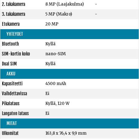
2. takakamera
8 MP (Laajakulma)
-
3. takakamera
5 MP (Makro)
-
Etukamera
20 MP
YHTEYDET
Bluetooth
Kyllä
SIM-kortin koko
nano-SIM
Dual SIM
Kyllä
AKKU
Kapasiteetti
4500 mAh
Vaihdettavissa
Ei
Pikalataus
Kyllä, 120 W
Langaton lataus
Ei
MITAT
Ulkomitat
163,8 x 76,4 x 9,9 mm