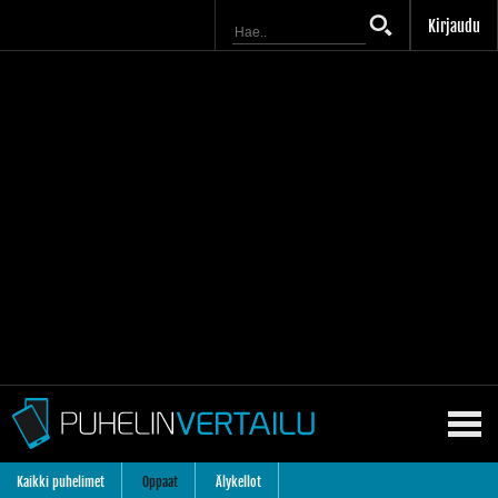
Kirjaudu
Kaikki puhelimet
Oppaat
Älykellot