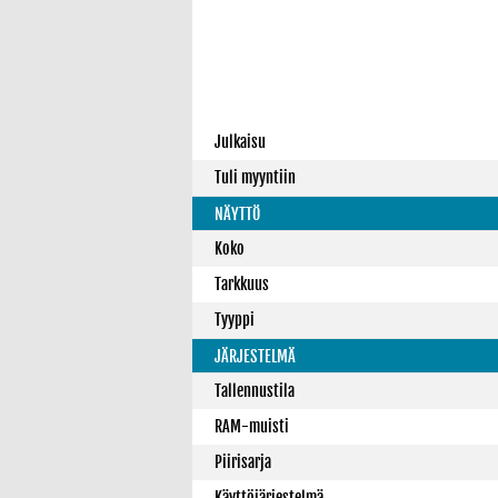
Julkaisu
Tuli myyntiin
NÄYTTÖ
Koko
Tarkkuus
Tyyppi
JÄRJESTELMÄ
Tallennustila
RAM-muisti
Piirisarja
Käyttöjärjestelmä