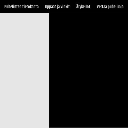
Puhelinten tietokanta
Oppaat ja vinkit
Älykellot
Vertaa puhelimia