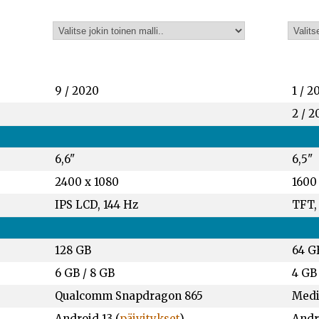
9 / 2020
1 / 2
2 / 2
6,6"
6,5"
2400 x 1080
1600
IPS LCD, 144 Hz
TFT,
128 GB
64 G
6 GB
/
8 GB
4 GB
Qualcomm Snapdragon 865
Medi
Android 13 (
päivitykset
)
Andro