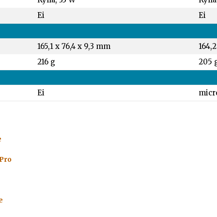
Ei
Ei
165,1 x 76,4 x 9,3 mm
164,2
216 g
205 
Ei
micr
e
 Pro
e