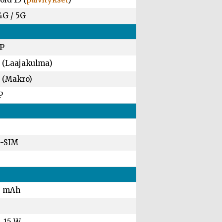
4G / 5G
P
 (Laajakulma)
 (Makro)
P
-SIM
0 mAh
, 15 W