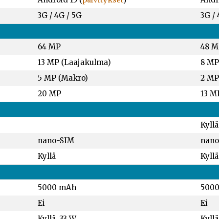
3G / 4G / 5G
3G / 
64 MP
48 M
13 MP (Laajakulma)
8 MP
5 MP (Makro)
2 MP
20 MP
13 M
Kyllä
nano-SIM
nano
Kyllä
Kyllä
5000 mAh
500
Ei
Ei
Kyllä, 33 W
Kyllä