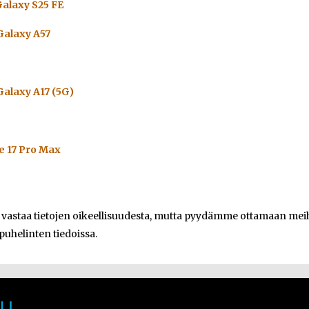
alaxy S25 FE
alaxy A57
alaxy A17 (5G)
e 17 Pro Max
e vastaa tietojen oikeellisuudesta, mutta pyydämme ottamaan meihi
 puhelinten tiedoissa.