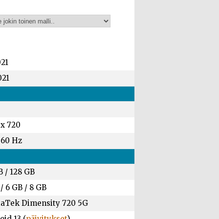
021
021
 x 720
 60 Hz
B
/
128 GB
/
6 GB
/
8 GB
aTek Dimensity 720 5G
id 13 (
päivitykset
)