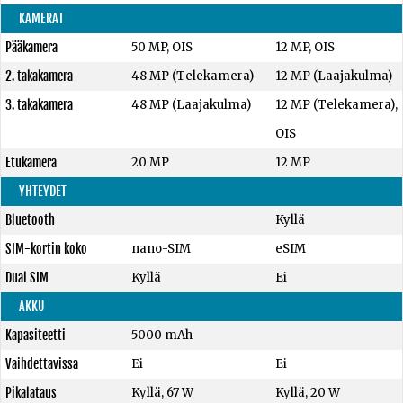
KAMERAT
Pääkamera
50 MP, OIS
12 MP, OIS
2. takakamera
48 MP (Telekamera)
12 MP (Laajakulma)
3. takakamera
48 MP (Laajakulma)
12 MP (Telekamera),
OIS
Etukamera
20 MP
12 MP
YHTEYDET
Bluetooth
Kyllä
SIM-kortin koko
nano-SIM
eSIM
Dual SIM
Kyllä
Ei
AKKU
Kapasiteetti
5000 mAh
Vaihdettavissa
Ei
Ei
Pikalataus
Kyllä, 67 W
Kyllä, 20 W