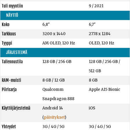
Tuli myyntiin
9 / 2021
NÄYTTÖ
Koko
6,8"
6,7"
Tarkkuus
3200 x 1440
2778 x 1284
Tyyppi
AM OLED, 120 Hz
OLED, 120 Hz
JÄRJESTELMÄ
Tallennustila
128 GB
/
256 GB
128 GB
/
256 GB
/
512 GB
RAM-muisti
8 GB
/
12 GB
8 GB
Piirisarja
Qualcomm
Apple A15 Bionic
Snapdragon 888
Käyttöjärjestelmä
Android 14
iOS
(
päivitykset
)
Yhteydet
3G / 4G / 5G
3G / 4G / 5G