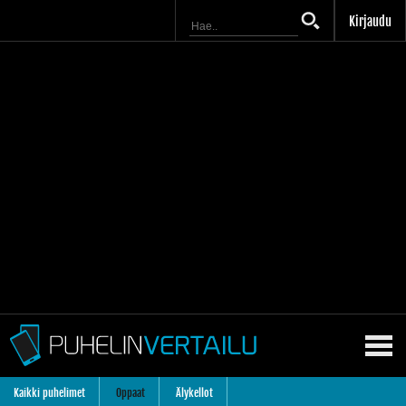
Kirjaudu
Kaikki puhelimet
Oppaat
Älykellot