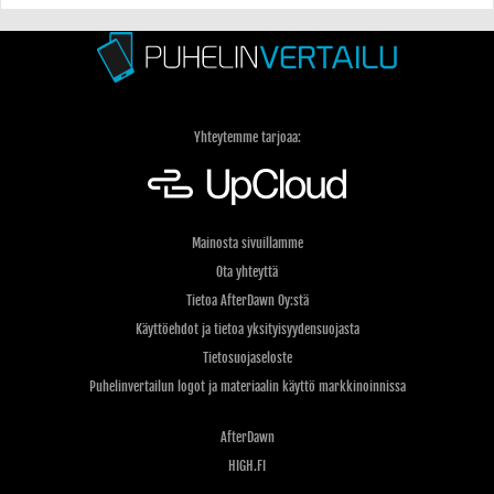
Yhteytemme tarjoaa:
Mainosta sivuillamme
Ota yhteyttä
Tietoa AfterDawn Oy:stä
Käyttöehdot ja tietoa yksityisyydensuojasta
Tietosuojaseloste
Puhelinvertailun logot ja materiaalin käyttö markkinoinnissa
AfterDawn
HIGH.FI