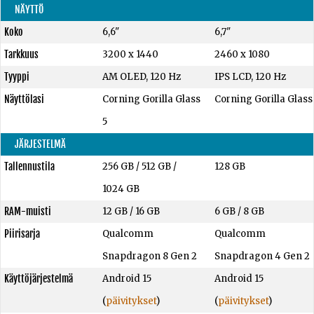
NÄYTTÖ
Koko
6,6"
6,7"
Tarkkuus
3200 x 1440
2460 x 1080
Tyyppi
AM OLED, 120 Hz
IPS LCD, 120 Hz
Näyttölasi
Corning Gorilla Glass
Corning Gorilla Glass
5
JÄRJESTELMÄ
Tallennustila
256 GB
/
512 GB
/
128 GB
1024 GB
RAM-muisti
12 GB
/
16 GB
6 GB
/
8 GB
Piirisarja
Qualcomm
Qualcomm
Snapdragon 8 Gen 2
Snapdragon 4 Gen 2
Käyttöjärjestelmä
Android 15
Android 15
(
päivitykset
)
(
päivitykset
)