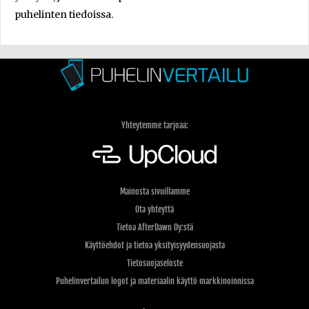
puhelinten tiedoissa.
Yhteytemme tarjoaa:
Mainosta sivuillamme
Ota yhteyttä
Tietoa AfterDawn Oy:stä
Käyttöehdot ja tietoa yksityisyydensuojasta
Tietosuojaseloste
Puhelinvertailun logot ja materiaalin käyttö markkinoinnissa