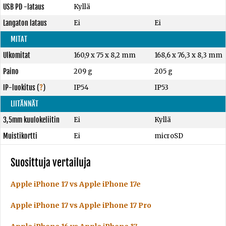
USB PD -lataus
Kyllä
Langaton lataus
Ei
Ei
MITAT
Ulkomitat
160,9 x 75 x 8,2 mm
168,6 x 76,3 x 8,3 mm
Paino
209 g
205 g
IP-luokitus
(
?
)
IP54
IP53
LIITÄNNÄT
3,5mm kuulokeliitin
Ei
Kyllä
Muistikortti
Ei
microSD
Suosittuja vertailuja
Apple iPhone 17 vs Apple iPhone 17e
Apple iPhone 17 vs Apple iPhone 17 Pro