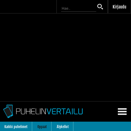
Kirjaudu
Kaikki puhelimet
Oppaat
Älykellot