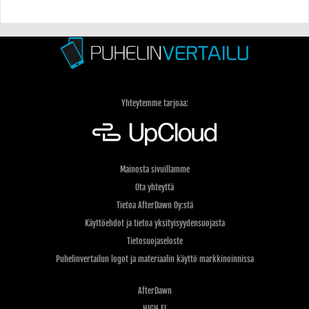
Yhteytemme tarjoaa:
Mainosta sivuillamme
Ota yhteyttä
Tietoa AfterDawn Oy:stä
Käyttöehdot ja tietoa yksityisyydensuojasta
Tietosuojaseloste
Puhelinvertailun logot ja materiaalin käyttö markkinoinnissa
AfterDawn
HIGH.FI