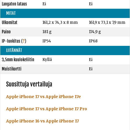
Langaton lataus
Ei
Ei
MITAT
Ulkomitat
161,2 x 74,3 x 8 mm
161,9 x 73,1 x 7,9 mm
Paino
181 g
174,9 g
IP-luokitus
(
?
)
IP54
IP68
LIITÄNNÄT
3,5mm kuulokeliitin
Kyllä
Ei
Muistikortti
Ei
Suosittuja vertailuja
Apple iPhone 17 vs Apple iPhone 17e
Apple iPhone 17 vs Apple iPhone 17 Pro
Apple iPhone 16 vs Apple iPhone 17