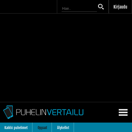
Kirjaudu
Kaikki puhelimet
Oppaat
Älykellot