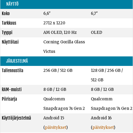
NÄYTTÖ
Koko
6,6"
6,7"
Tarkkuus
2712 x 1220
Tyyppi
AM OLED, 120 Hz
OLED
Näyttölasi
Corning Gorilla Glass
Victus
JÄRJESTELMÄ
Tallennustila
256 GB
/
512 GB
128 GB
/
256 GB
/
512 GB
RAM-muisti
8 GB
/
12 GB
8 GB
/
12 GB
Piirisarja
Qualcomm
Qualcomm
Snapdragon 7s Gen 2
Snapdragon 7s Gen 2
Käyttöjärjestelmä
Android 15
Android 16
(
päivitykset
)
(
päivitykset
)